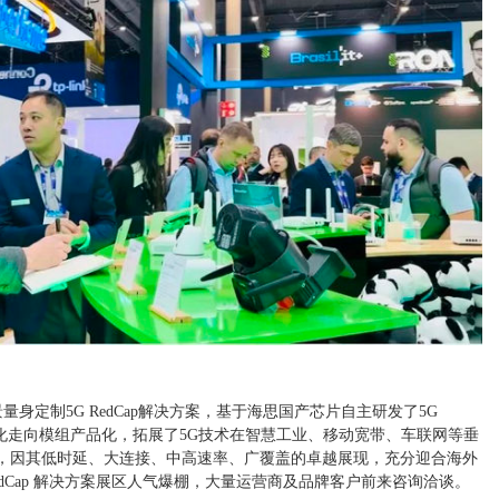
身定制5G RedCap解决方案，基于海思国产芯片自主研发了5G
片模组化走向模组产品化，拓展了5G技术在智慧工业、移动宽带、车联网等垂
会上，因其低时延、大连接、中高速率、广覆盖的卓越展现，充分迎合海外
edCap 解决方案展区人气爆棚，大量运营商及品牌客户前来咨询洽谈。