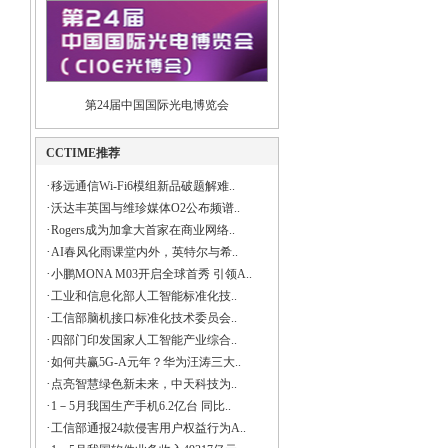
第24届中国国际光电博览会
CCTIME推荐
·
移远通信Wi-Fi6模组新品破题解难..
·
沃达丰英国与维珍媒体O2公布频谱..
·
Rogers成为加拿大首家在商业网络..
·
AI春风化雨课堂内外，英特尔与希..
·
小鹏MONA M03开启全球首秀 引领A..
·
工业和信息化部人工智能标准化技..
·
工信部脑机接口标准化技术委员会..
·
四部门印发国家人工智能产业综合..
·
如何共赢5G-A元年？华为汪涛三大..
·
点亮智慧绿色新未来，中天科技为..
·
1－5月我国生产手机6.2亿台 同比..
·
工信部通报24款侵害用户权益行为A..