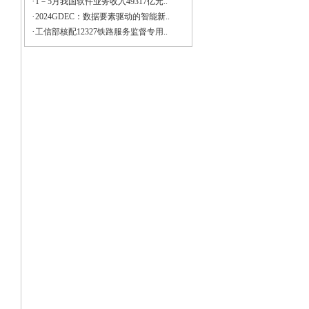
·
1－5月我国软件业务收入49317亿元..
·
2024GDEC：数据要素驱动的智能新..
·
工信部核配12327铁路服务监督专用..