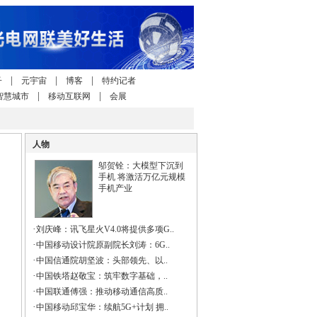
|
|
|
子
元宇宙
博客
特约记者
|
|
智慧城市
移动互联网
会展
人物
邬贺铨：大模型下沉到
手机 将激活万亿元规模
手机产业
·
刘庆峰：讯飞星火V4.0将提供多项G..
·
中国移动设计院原副院长刘涛：6G..
·
中国信通院胡坚波：头部领先、以..
·
中国铁塔赵敬宝：筑牢数字基础，..
·
中国联通傅强：推动移动通信高质..
·
中国移动邱宝华：续航5G+计划 拥..