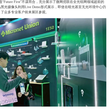
“Future First”不谋而合，充分展示了微网优联在全光组网领域超前的
光摄像头利用Live Demo形式展示，即使在暗光甚至无光环境中心仍
引了众多专业客户前来展区参观。