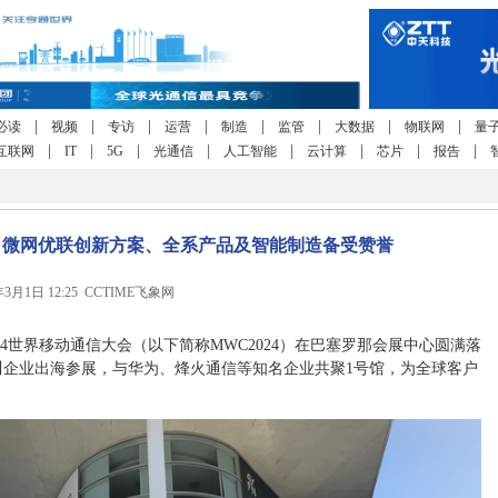
|
|
|
|
|
|
|
|
必读
视频
专访
运营
制造
监管
大数据
物联网
量
|
|
|
|
|
|
|
|
互联网
IT
5G
光通信
人工智能
云计算
芯片
报告
官！微网优联创新方案、全系产品及智能制造备受赞誉
年3月1日 12:25 CCTIME飞象网
024世界移动通信大会（以下简称MWC2024）在巴塞罗那会展中心圆满落
川企业出海参展，与华为、烽火通信等知名企业共聚1号馆，为全球客户
。