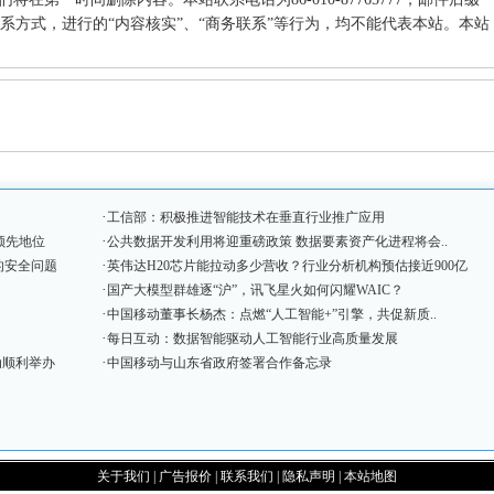
其他联系方式，进行的“内容核实”、“商务联系”等行为，均不能代表本站。本站
·
工信部：积极推进智能技术在垂直行业推广应用
·
领先地位
公共数据开发利用将迎重磅政策 数据要素资产化进程将会..
·
的安全问题
英伟达H20芯片能拉动多少营收？行业分析机构预估接近900亿
·
国产大模型群雄逐“沪”，讯飞星火如何闪耀WAIC？
·
中国移动董事长杨杰：点燃“人工智能+”引擎，共促新质..
·
每日互动：数据智能驱动人工智能行业高质量发展
·
动顺利举办
中国移动与山东省政府签署合作备忘录
关于我们
|
广告报价
|
联系我们
|
隐私声明
|
本站地图