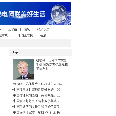
|
|
|
子
元宇宙
博客
特约记者
|
|
智慧城市
移动互联网
会展
人物
邬贺铨：大模型下沉到
手机 将激活万亿元规模
手机产业
·
刘庆峰：讯飞星火V4.0将提供多项G..
·
中国移动设计院原副院长刘涛：6G..
·
中国信通院胡坚波：头部领先、以..
·
中国铁塔赵敬宝：筑牢数字基础，..
·
中国联通傅强：推动移动通信高质..
·
中国移动邱宝华：续航5G+计划 拥..