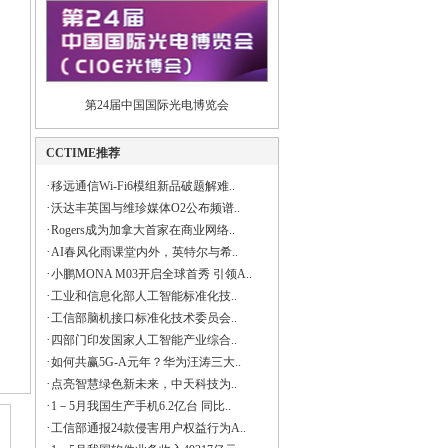
第24届中国国际光电博览会
CCTIME推荐
·
移远通信Wi-Fi6模组新品破题解难..
·
沃达丰英国与维珍媒体O2公布频谱..
·
Rogers成为加拿大首家在商业网络..
·
AI春风化雨课堂内外，英特尔与希..
·
小鹏MONA M03开启全球首秀 引领A..
·
工业和信息化部人工智能标准化技..
·
工信部脑机接口标准化技术委员会..
·
四部门印发国家人工智能产业综合..
·
如何共赢5G-A元年？华为汪涛三大..
·
点亮智慧绿色新未来，中天科技为..
·
1－5月我国生产手机6.2亿台 同比..
·
工信部通报24款侵害用户权益行为A..