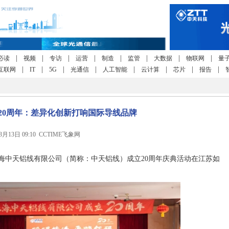
|
|
|
|
|
|
|
|
必读
视频
专访
运营
制造
监管
大数据
物联网
量
|
|
|
|
|
|
|
|
互联网
IT
5G
光通信
人工智能
云计算
芯片
报告
20周年：差异化创新打响国际导线品牌
年3月13日 09:10 CCTIME飞象网
上海中天铝线有限公司（简称：中天铝线）成立20周年庆典活动在江苏如