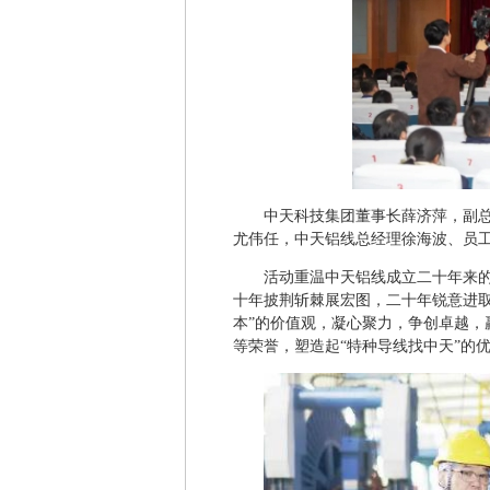
中天科技集团董事长薛济萍，副
尤伟任，中天铝线总经理徐海波、员
活动重温中天铝线成立二十年来
十年披荆斩棘展宏图，二十年锐意进
本”的价值观，凝心聚力，争创卓越
等荣誉，塑造起“特种导线找中天”的