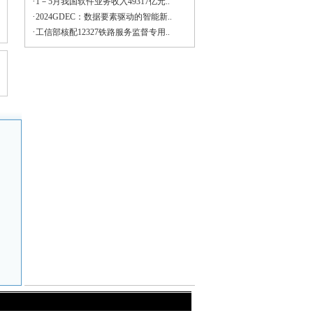
·
1－5月我国软件业务收入49317亿元..
·
2024GDEC：数据要素驱动的智能新..
·
工信部核配12327铁路服务监督专用..