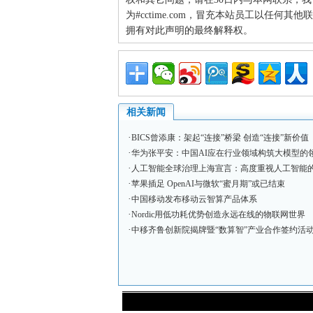
为#cctime.com，冒充本站员工以任何
拥有对此声明的最终解释权。
相关新闻
·
BICS曾添康：架起“连接”桥梁 创造“连接”新价值
·
华为张平安：中国AI应在行业领域构筑大模型的
·
人工智能全球治理上海宣言：高度重视人工智能
·
苹果插足 OpenAI与微软“蜜月期”或已结束
·
中国移动发布移动云智算产品体系
·
Nordic用低功耗优势创造永远在线的物联网世界
·
中移齐鲁创新院揭牌暨“数算智”产业合作签约活