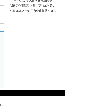
·
Rogers成为加拿大首家在商业网络..
·
AI春风化雨课堂内外，英特尔与希..
·
小鹏MONA M03开启全球首秀 引领A..
71号