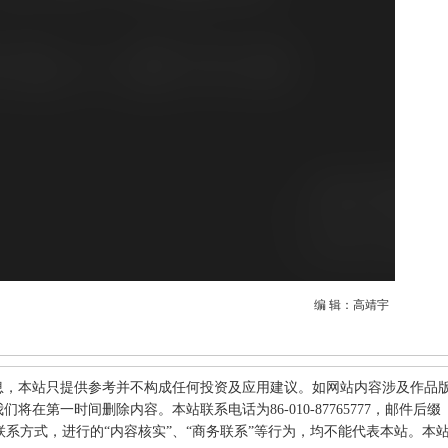
编 辑：高靖宇
息，本站只提供参考并不构成任何投资及应用建议。如网站内容涉及作品
在第一时间删除内容。本站联系电话为86-010-87765777，邮件后缀
何其他联系方式，进行的“内容核实”、“商务联系”等行为，均不能代表本站。本