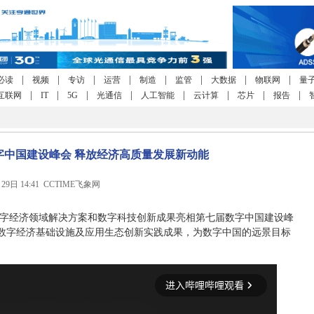
|
|
|
|
|
|
|
|
必读
视频
专访
运营
制造
监管
大数据
物联网
量
|
|
|
|
|
|
|
|
互联网
IT
5G
光通信
人工智能
云计算
芯片
报告
字中国建设峰会 释放经济高质量发展新动能
月29日 14:41 CCTIME飞象网
字经济领域解决方案和数字科技创新成果亮相第七届数字中国建设峰
数字经济基础设施及应用生态创新实践成果，为数字中国的远景目标