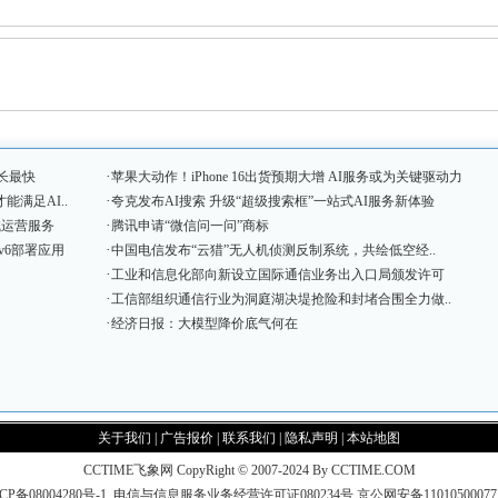
·
增长最快
苹果大动作！iPhone 16出货预期大增 AI服务或为关键驱动力
·
满足AI..
夸克发布AI搜索 升级“超级搜索框”一站式AI服务新体验
·
试运营服务
腾讯申请“微信问一问”商标
·
v6部署应用
中国电信发布“云猎”无人机侦测反制系统，共绘低空经..
·
工业和信息化部向新设立国际通信业务出入口局颁发许可
·
工信部组织通信行业为洞庭湖决堤抢险和封堵合围全力做..
·
经济日报：大模型降价底气何在
关于我们
|
广告报价
|
联系我们
|
隐私声明
|
本站地图
CCTIME飞象网 CopyRight © 2007-2024 By CCTIME.COM
CP备08004280号-1
电信与信息服务业务经营许可证080234号
京公网安备1101050007