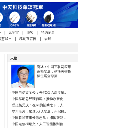
|
|
|
子
元宇宙
博客
特约记者
|
|
智慧城市
移动互联网
会展
人物
尚冰：中国互联网应用
蓬勃发展，多项关键指
标位居全球第一
·
中国电信梁宝俊：开启5G-A高质量..
·
中国移动总经理何飚：推动数智化..
·
联想杨元庆：在AI的辅助之下，人..
·
华为汪涛：加速5G-A发展，开启移..
·
中国联通董事长陈忠岳：拥抱智能 ..
·
中国电信柯瑞文：人工智能推到信..