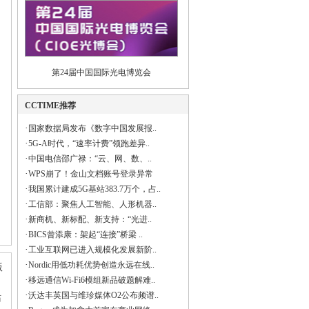
第24届中国国际光电博览会
CCTIME推荐
·
国家数据局发布《数字中国发展报..
·
5G-A时代，“速率计费”领跑差异..
·
中国电信邵广禄：“云、网、数、..
·
WPS崩了！金山文档账号登录异常
·
我国累计建成5G基站383.7万个，占..
·
工信部：聚焦人工智能、人形机器..
·
新商机、新标配、新支持：“光进..
·
BICS曾添康：架起“连接”桥梁 ..
·
工业互联网已进入规模化发展新阶..
·
Nordic用低功耗优势创造永远在线..
版
·
移远通信Wi-Fi6模组新品破题解难..
·
沃达丰英国与维珍媒体O2公布频谱..
站