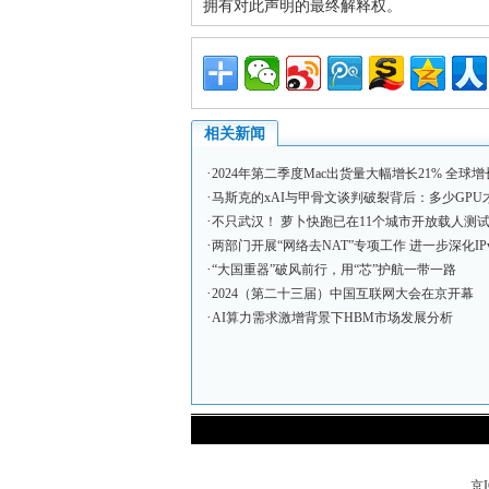
拥有对此声明的最终解释权。
相关新闻
·
2024年第二季度Mac出货量大幅增长21% 全球
·
马斯克的xAI与甲骨文谈判破裂背后：多少GPU才能
·
不只武汉！ 萝卜快跑已在11个城市开放载人测
·
两部门开展“网络去NAT”专项工作 进一步深化IP
·
“大国重器”破风前行，用“芯”护航一带一路
·
2024（第二十三届）中国互联网大会在京开幕
·
AI算力需求激增背景下HBM市场发展分析
京I