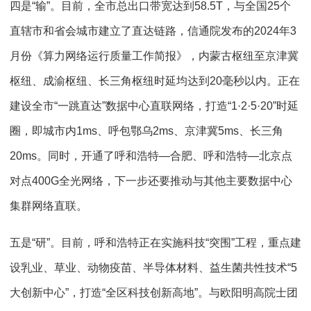
四是“输”。目前，全市总出口带宽达到58.5T，与全国25个
直辖市和省会城市建立了直达链路，信通院发布的2024年3
月份《算力网络运行质量工作简报》，内蒙古枢纽至京津冀
枢纽、成渝枢纽、长三角枢纽时延均达到20毫秒以内。正在
建设全市“一跳直达”数据中心直联网络，打造“1·2·5·20”时延
圈，即城市内1ms、呼包鄂乌2ms、京津冀5ms、长三角
20ms。同时，开通了呼和浩特—合肥、呼和浩特—北京点
对点400G全光网络，下一步还要推动与其他主要数据中心
集群网络直联。
五是“研”。目前，呼和浩特正在实施科技“突围”工程，重点建
设乳业、草业、动物疫苗、半导体材料、益生菌共性技术“5
大创新中心”，打造“全区科技创新高地”。与欧阳明高院士团