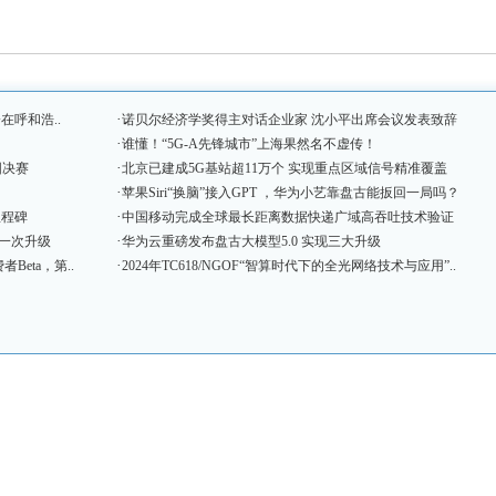
·
在呼和浩..
诺贝尔经济学奖得主对话企业家 沈小平出席会议发表致辞
·
谁懂！“5G-A先锋城市”上海果然名不虚传！
·
围决赛
北京已建成5G基站超11万个 实现重点区域信号精准覆盖
·
苹果Siri“换脑”接入GPT ，华为小艺靠盘古能扳回一局吗？
·
里程碑
中国移动完成全球最长距离数据快递广域高吞吐技术验证
·
最大一次升级
华为云重磅发布盘古大模型5.0 实现三大升级
·
Beta，第..
2024年TC618/NGOF“智算时代下的全光网络技术与应用”..