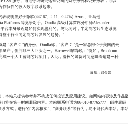
c 的 Neoverse CSS 服务。通过仔细研究这些公司的财务报告和公开报表，可以
合作伙伴的收入数字联系起来。
明显好于微软(447.67, -2.11, -0.47%) Azure、亚马逊
或 Meta Platforms 等竞争对手。Omdia 高级计算首席分析师Alexander
释谷歌云平台本身最近是如何实现盈利的。与此同时，半定制芯片生态系统
持整个行业向定制芯片发展的趋势。"
"客户 C "的身份。Omdia称，"客户 C "是一家总部位于美国的云
产，但并非三大巨头之一。Harrowell解释说：“例如，Broadcom
完成一个人工智能芯片项目，因此，漫长的筹备时间意味着这是一种
编 辑：路金娣
息，本站只提供参考并不构成任何投资及应用建议。如网站内容涉及作品
在第一时间删除内容。本站联系电话为86-010-87765777，邮件后缀
何其他联系方式，进行的“内容核实”、“商务联系”等行为，均不能代表本站。本