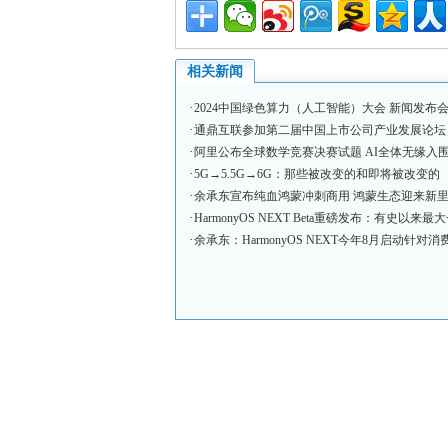
相关新闻
·
2024中国绿色算力（人工智能）大会 新闻发布会
·
通鼎互联参加第二届中国上市公司产业发展论坛
·
阿里公布全球数学竞赛决赛试题 AI全体无缘入
·
5G→5.5G→6G：那些被改变的和即将被改变的
·
余承东宣布纯血鸿蒙冲刺商用 鸿蒙生态迎来新
·
HarmonyOS NEXT Beta重磅发布：有史以来
·
余承东：HarmonyOS NEXT今年8月启动针对消费者