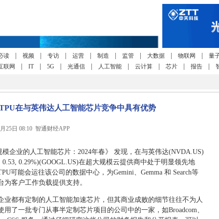
|
|
|
|
|
|
|
|
必读
视频
专访
运营
制造
监管
大数据
物联网
量
|
|
|
|
|
|
|
|
互联网
IT
5G
光通信
人工智能
云计算
芯片
报告
云的TPU在与英伟达人工智能芯片竞争中具有优势
6月25日 08:10 智通财经APP
模企业的人工智能芯片：2024年春》 发现，在与英伟达(NVDA.US)
0.53, 0.29%)(GOOGL.US)在超大规模云提供商中处于明显领先地
U可能会运往该公司的数据中心，为Gemini、Gemma 和 Search等
台为客户工作负载提供支持。
企业都有定制的人工智能加速芯片，但其商业成败的细节往往不为人
用了一批专门从事半定制芯片项目的公司中的一家，如Broadcom、