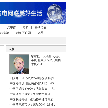
|
|
|
子
元宇宙
博客
特约记者
|
|
智慧城市
移动互联网
会展
人物
邬贺铨：大模型下沉到
手机 将激活万亿元规模
手机产业
·
刘庆峰：讯飞星火V4.0将提供多项G..
·
中国移动设计院原副院长刘涛：6G..
·
中国信通院胡坚波：头部领先、以..
·
中国铁塔赵敬宝：筑牢数字基础，..
·
中国联通傅强：推动移动通信高质..
·
中国移动邱宝华：续航5G+计划 拥..