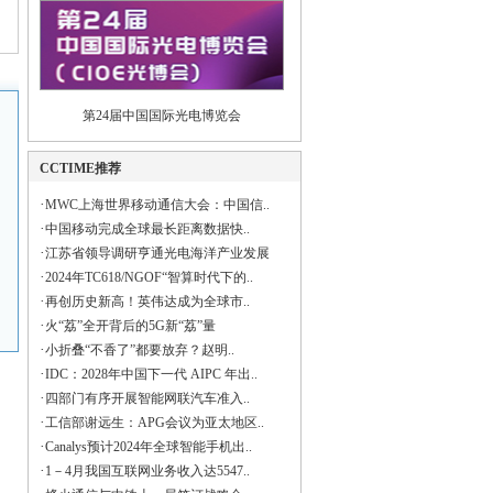
第24届中国国际光电博览会
CCTIME推荐
·
MWC上海世界移动通信大会：中国信..
·
中国移动完成全球最长距离数据快..
·
江苏省领导调研亨通光电海洋产业发展
·
2024年TC618/NGOF“智算时代下的..
·
再创历史新高！英伟达成为全球市..
·
火“荔”全开背后的5G新“荔”量
·
小折叠“不香了”都要放弃？赵明..
·
IDC：2028年中国下一代 AIPC 年出..
·
四部门有序开展智能网联汽车准入..
·
工信部谢远生：APG会议为亚太地区..
·
Canalys预计2024年全球智能手机出..
·
1－4月我国互联网业务收入达5547..