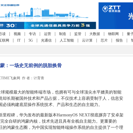
|
|
|
|
|
|
|
|
必读
视频
专访
运营
制造
监管
大数据
物联网
量
|
|
|
|
|
|
|
|
互联网
IT
5G
光通信
人工智能
云计算
芯片
报告
蒙：一场史无前例的脱胎换骨
3 CCTIME飞象网 作 者：计育青
全球规模最大的智能终端市场，也拥有可与全球顶尖水平媲美的智能
统却长期被国外技术和产品占据，不仅技术上容易受制于人，信息安
国必须构建底层操作系统技术、产品和生态的自主能力。
程碑，华为发布的最新版本HarmonyOS NEXT彻底摒弃了安卓架
为了完全自研的鸿蒙内核，技术先进且具有全栈自主能力。更重要的
旺的鸿蒙生态圈，为中国实现智能终端操作系统的自主提供了一个理