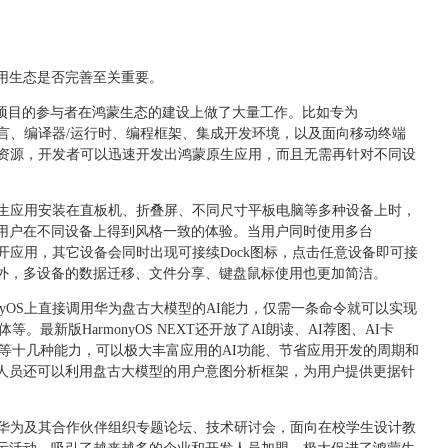
用生态是否完善至关重要。
y开源项目的参与者在鸿蒙生态的建设上做了大量工作。比如专为
程语言、编译器/运行时、编程框架、集成开发环境，以及面向移动终端
和资源，开发者可以迅速开发出鸿蒙原生应用，而且无需再针对不同设
鸿蒙原生应用安装在直板机、折叠屏、不同尺寸平板电脑等多种设备上时，
用户在不同设备上得到风格一致的体验。当用户同时使用多台
上打开应用，其它设备会同时出现可接续Dock图标，点击任意设备即可接
外，多设备的数据迁移、文件分享、键盘鼠标使用也更加简洁。
onyOS上直接调用华为盘古大模型的AI能力，仅需一条命令就可以实现
等。最新版HarmonyOS NEXT还开放了AI朗读、AI荐图、AI卡
表格等十几种能力，可以极大丰富应用的AI功能、节省应用开发的周期和
人员还可以利用盘古大模型的用户意图分析框架，为用户提供更据针
以来，华为及其合作伙伴组织专题论坛、技术研讨会，面向在校学生设计教