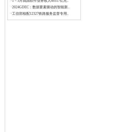
·
1－5月我国软件业务收入49317亿元..
·
2024GDEC：数据要素驱动的智能新..
·
工信部核配12327铁路服务监督专用..