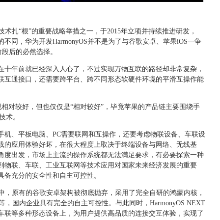
底层技术扎“根”的重要战略举措之一，于2015年立项并持续推进研发，
不同，华为开发HarmonyOS并不是为了与谷歌安卓、苹果iOS一争
阶段后的必然选择。
在十年前就已经深入人心了，不过实现万物互联的路径却非常复杂，
联互通接口，还需要跨平台、跨不同形态软硬件环境的平滑互操作能
现相对较好，但也仅仅是“相对较好”，毕竟苹果的产品链主要围绕手
技术。
手机、平板电脑、PC需要联网和互操作，还要考虑物联设备、车联设
载的应用体验好坏，在很大程度上取决于终端设备与网络、无线基
角度出发，市场上主流的操作系统都无法满足要求，有必要探索一种
到物联、车联、工业互联网等技术应用对国家未来经济发展的重要
具备充分的安全性和自主可控性。
XT版本中，原有的谷歌安卓架构被彻底抛弃，采用了完全自研的鸿蒙内核，
，国内企业具有完全的自主可控性。与此同时，HarmonyOS NEXT
车联等多种形态设备上，为用户提供高品质的连接交互体验，实现了