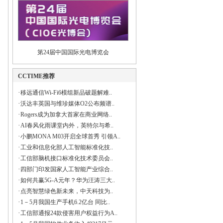
第24届中国国际光电博览会
CCTIME推荐
·
移远通信Wi-Fi6模组新品破题解难..
·
沃达丰英国与维珍媒体O2公布频谱..
·
Rogers成为加拿大首家在商业网络..
·
AI春风化雨课堂内外，英特尔与希..
·
小鹏MONA M03开启全球首秀 引领A..
·
工业和信息化部人工智能标准化技..
·
工信部脑机接口标准化技术委员会..
·
四部门印发国家人工智能产业综合..
·
如何共赢5G-A元年？华为汪涛三大..
·
点亮智慧绿色新未来，中天科技为..
·
1－5月我国生产手机6.2亿台 同比..
·
工信部通报24款侵害用户权益行为A..