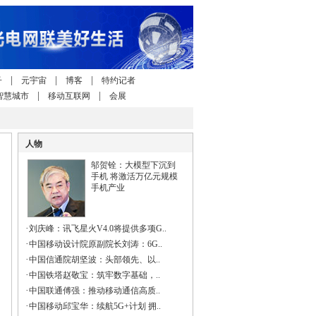
|
|
|
子
元宇宙
博客
特约记者
|
|
智慧城市
移动互联网
会展
人物
邬贺铨：大模型下沉到
手机 将激活万亿元规模
手机产业
·
刘庆峰：讯飞星火V4.0将提供多项G..
·
中国移动设计院原副院长刘涛：6G..
·
中国信通院胡坚波：头部领先、以..
·
中国铁塔赵敬宝：筑牢数字基础，..
·
中国联通傅强：推动移动通信高质..
·
中国移动邱宝华：续航5G+计划 拥..