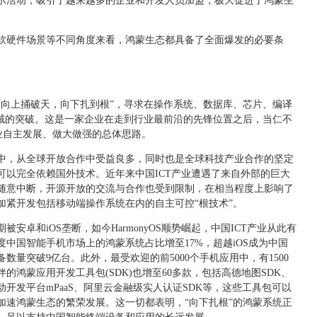
示活动，吸引了越来越多的企业和开发人员加盟，极大促进了鸿蒙生
软硬件场景等不同角度来看，鸿蒙生态都具备了全面爆发的必要条
要“向上捅破天，向下扎到根”，寻求在操作系统、数据库、芯片、编译
领域的突破。这是一家企业在走到行业最前沿的先锋位置之后，当仁不
业自主发展、做大做强的总体思路。
中，从全球开放合作中受益良多，同时也是全球科技产业合作的坚定
可以完全依赖国外技术。近年来中国ICT产业遭遇了来自外部的巨大
随意中断，开源开放的交流与合作也受到限制，在相当程度上影响了
加紧开发包括移动端操作系统在内的自主可控“根技术”。
安卓和iOS垄断，如今HarmonyOS顺势崛起，中国ICT产业从此有
度中国智能手机市场上的鸿蒙系统占比增至17%，超越iOS成为中国
量突破9亿台。此外，最受欢迎的前5000个手机应用中，有1500
的鸿蒙应用开发工具包(SDK)也增至60多款，包括高德地图SDK、
动开发平台mPaaS、阿里云金融级实人认证SDK等，这些工具包可以
加速鸿蒙生态的繁荣发展。这一切都表明，“向下扎根”的鸿蒙系统正