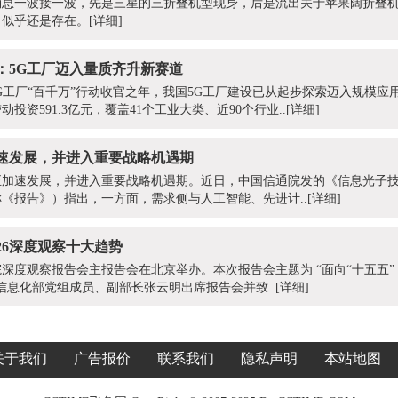
消息一波接一波，先是三星的三折叠机型现身，后是流出关于苹果阔折叠
，似乎还是存在。
[详细]
：5G工厂迈入量质齐升新赛道
期5G工厂“百千万”行动收官之年，我国5G工厂建设已从起步探索迈入规模应用新
投资591.3亿元，覆盖41个工业大类、近90个行业..
[详细]
速发展，并进入重要战略机遇期
正加速发展，并进入重要战略机遇期。近日，中国信通院发的《信息光子
下简称《报告》）指出，一方面，需求侧与人工智能、先进计..
[详细]
26深度观察十大趋势
信通院深度观察报告会主报告会在北京举办。本次报告会主题为 “面向“十五五
信息化部党组成员、副部长张云明出席报告会并致..
[详细]
关于我们
广告报价
联系我们
隐私声明
本站地图