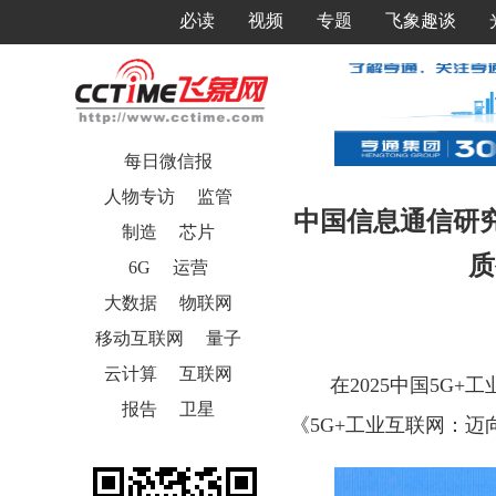
必读
视频
专题
飞象趣谈
每日微信报
人物专访
监管
中国信息通信研
制造
芯片
质
6G
运营
大数据
物联网
移动互联网
量子
云计算
互联网
在2025中国5G
报告
卫星
《5G+工业互联网：