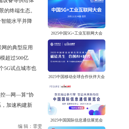
端设备等供给体
与场景的终端生态。
升智能水平并降
2025中国5G+工业互联网大会
联网的典型应用
模超过500亿
个5G试点城市也
2025中国移动全球合作伙伴大会
“控—网—算”协
系，加速构建新
2025中国国际信息通信展览会
编 辑：霏雯