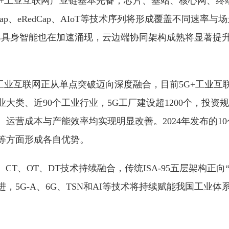
G+工业互联网产业链基本完备，芯片、基站、核心网、终
ap、eRedCap、AIoT等技术序列将形成覆盖不同速率
5G具身智能也在加速涌现，云边端协同架构成熟将显著提
+工业互联网正从单点突破迈向深度融合，目前5G+工业互
业大类、近90个工业行业，5G工厂建设超1200个，投资规
运营成本与产能效率均实现明显改善。2024年发布的10
等方面形成各自优势。
、CT、OT、DT技术持续融合，传统ISA-95五层架构正向
，5G-A、6G、TSN和AI等技术将持续赋能我国工业体