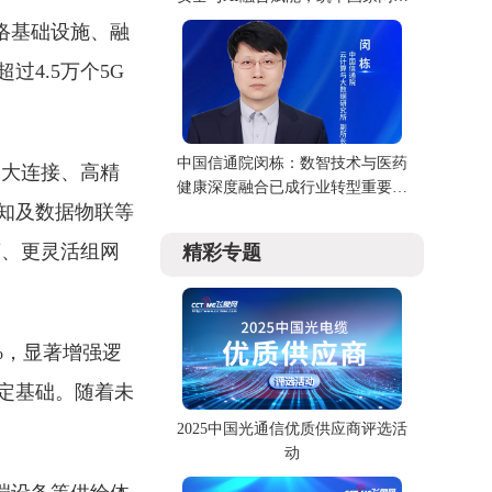
安全屏障
络基础设施、融
4.5万个5G
。
中国信通院闵栋：数智技术与医药
超大连接、高精
健康深度融合已成行业转型重要引
知及数据物联等
擎
离、更灵活组网
精彩专题
9%，显著增强逻
定基础。随着未
2025中国光通信优质供应商评选活
动