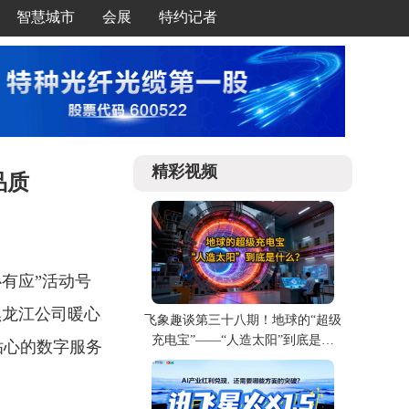
智慧城市
会展
特约记者
精彩视频
品质
有应”活动号
黑龙江公司暖心
飞象趣谈第三十八期！地球的“超级
充电宝”——“人造太阳”到底是什
贴心的数字服务
么？