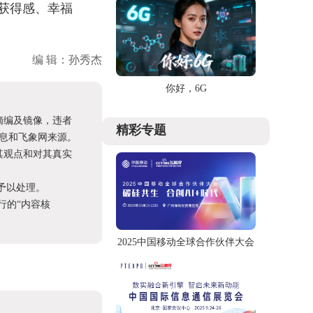
获得感、幸福
编 辑：孙秀杰
你好，6G
摘编及镜像，违者
精彩专题
息和飞象网来源。
其观点和对其真实
予以处理。
进行的“内容核
2025中国移动全球合作伙伴大会