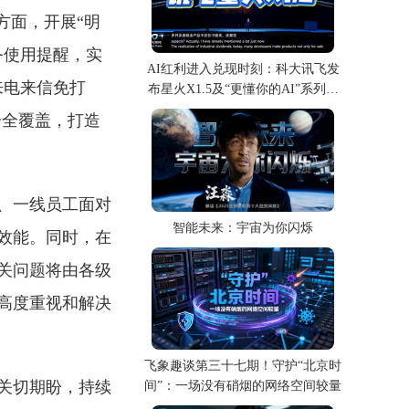
方面，开展“明
务使用提醒，实
AI红利进入兑现时刻：科大讯飞发
来电来信免打
布星火X1.5及“更懂你的AI”系列产
品
号全覆盖，打造
、一线员工面对
智能未来：宇宙为你闪烁
效能。同时，在
关问题将由各级
高度重视和解决
飞象趣谈第三十七期！守护“北京时
关切期盼，持续
间”：一场没有硝烟的网络空间较量