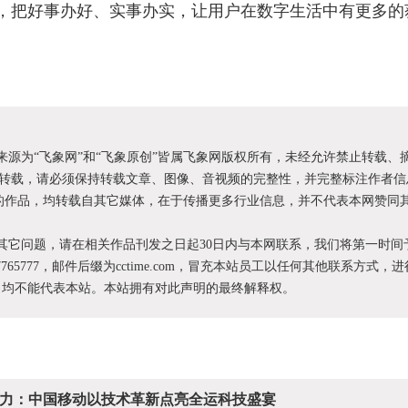
，把好事办好、实事办实，让用户在数字生活中有更多的
明来源为“飞象网”和“飞象原创”皆属飞象网版权所有，未经允许禁止转载、
转载，请必须保持转载文章、图像、音视频的完整性，并完整标注作者信
XX”的作品，均转载自其它媒体，在于传播更多行业信息，并不代表本网赞同
和其它问题，请在相关作品刊发之日起30日内与本网联系，我们将第一时间
87765777，邮件后缀为cctime.com，冒充本站员工以任何其他联系方式，
为，均不能代表本站。本站拥有对此声明的最终解释权。
炬接力：中国移动以技术革新点亮全运科技盛宴