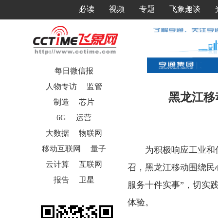
必读
视频
专题
飞象趣谈
每日微信报
人物专访
监管
黑龙江移
制造
芯片
6G
运营
大数据
物联网
移动互联网
量子
为积极响应工业和
云计算
互联网
召，黑龙江移动围绕民
报告
卫星
服务十件实事”，切实
体验。