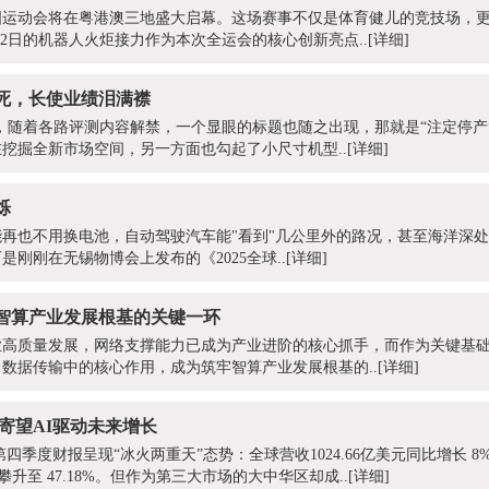
届全国运动会将在粤港澳三地盛大启幕。这场赛事不仅是体育健儿的竞技场，
月2日的机器人火炬接力作为本次全运会的核心创新亮点..
[详细]
死，长使业绩泪满襟
上市当天，随着各路评测内容解禁，一个显眼的标题也随之出现，那就是“注定停
挖掘全新市场空间，另一方面也勾起了小尺寸机型..
[详细]
烁
再也不用换电池，自动驾驶汽车能"看到"几公里外的路况，甚至海洋深
刚刚在无锡物博会上发布的《2025全球..
[详细]
牢智算产业发展根基的关键一环
高质量发展，网络支撑能力已成为产业进阶的核心抓手，而作为关键基础
数据传输中的核心作用，成为筑牢智算产业发展根基的..
[详细]
寄望AI驱动未来增长
第四季度财报呈现“冰火两重天”态势：全球营收1024.66亿美元同比增长 8%
攀升至 47.18%。但作为第三大市场的大中华区却成..
[详细]