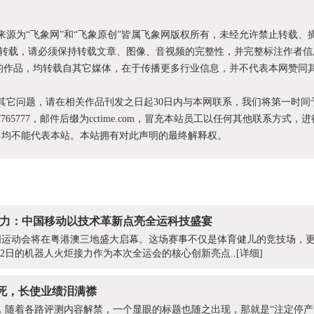
明来源为“飞象网”和“飞象原创”皆属飞象网版权所有，未经允许禁止转载、
转载，请必须保持转载文章、图像、音视频的完整性，并完整标注作者信
XX”的作品，均转载自其它媒体，在于传播更多行业信息，并不代表本网赞同
和其它问题，请在相关作品刊发之日起30日内与本网联系，我们将第一时间
87765777，邮件后缀为cctime.com，冒充本站员工以任何其他联系方式，
为，均不能代表本站。本站拥有对此声明的最终解释权。
炬接力：中国移动以技术革新点亮全运科技盛宴
届全国运动会将在粤港澳三地盛大启幕。这场赛事不仅是体育健儿的竞技场，
月2日的机器人火炬接力作为本次全运会的核心创新亮点..
[详细]
死，长使业绩泪满襟
上市当天，随着各路评测内容解禁，一个显眼的标题也随之出现，那就是“注定停