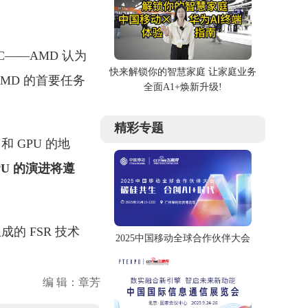
C——AMD 认为
快来解锁你的智慧家庭 让家庭业务
 AMD 的首要任务
全面A1+焕新升级!
精彩专题
和 GPU 的地
PU 的演进将遵
的 FSR 技术
2025中国移动全球合作伙伴大会
编 辑：章芳