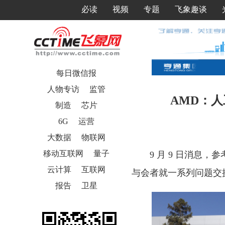
必读
视频
专题
飞象趣谈
每日微信报
人物专访
监管
AMD：人
制造
芯片
6G
运营
大数据
物联网
移动互联网
量子
9 月 9 日消息，参考
云计算
互联网
与会者就一系列问题交
报告
卫星