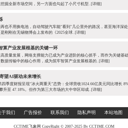
挖掘全新市场空间，另一方面也勾起了小尺寸机型..
[详细]
烁
再也不用换电池，自动驾驶汽车能"看到"几公里外的路况，甚至海洋深
刚刚在无锡物博会上发布的《2025全球..
[详细]
牢智算产业发展根基的关键一环
高质量发展，网络支撑能力已成为产业进阶的核心抓手，而作为关键基础
数据传输中的核心作用，成为筑牢智算产业发展根基的..
[详细]
寄望AI驱动未来增长
第四季度财报呈现“冰火两重天”态势：全球营收1024.66亿美元同比增长 8%
攀升至 47.18%。但作为第三大市场的大中华区却成..
[详细]
关于我们
广告报价
联系我们
隐私声明
本站地图
CCTIME飞象网 CopyRight © 2007-2025 By CCTIME.COM