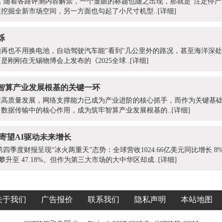
上市当天，随着各路评测内容解禁，一个显眼的标题也随之出现，那就是“注定停
挖掘全新市场空间，另一方面也勾起了小尺寸机型..
[详细]
烁
再也不用换电池，自动驾驶汽车能"看到"几公里外的路况，甚至海洋深
刚刚在无锡物博会上发布的《2025全球..
[详细]
牢智算产业发展根基的关键一环
高质量发展，网络支撑能力已成为产业进阶的核心抓手，而作为关键基础
数据传输中的核心作用，成为筑牢智算产业发展根基的..
[详细]
寄望AI驱动未来增长
第四季度财报呈现“冰火两重天”态势：全球营收1024.66亿美元同比增长 8%
攀升至 47.18%。但作为第三大市场的大中华区却成..
[详细]
关于我们
广告报价
联系我们
隐私声明
本站地图