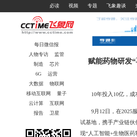
必读
视频
专题
飞象趣谈
每日微信报
人物专访
监管
赋能药物研发“
制造
芯片
6G
运营
大数据
物联网
移动互联网
量子
10年投入10亿，
云计算
互联网
9月12日，在20
报告
卫星
试基地，携手产业链伙
现“人工智能+生物医