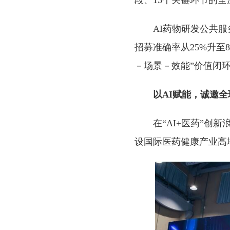
段、15个关键环节的
AI药物研发公共
招募准确率从25%升至
－场景－效能”价值闭
以AI赋能，诚邀全
在“AI+医药”
设国际医药健康产业高