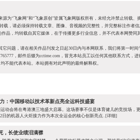
明来源为“飞象网”和“飞象原创”皆属飞象网版权所有，未经允许禁止转载、
转载，请必须保持转载文章、图像、音视频的完整性，并完整标注作者信
XX”的作品，均转载自其它媒体，在于传播更多行业信息，并不代表本网赞同
和其它问题，请在相关作品刊发之日起30日内与本网联系，我们将第一时间
87765777，邮件后缀为cctime.com，冒充本站员工以任何其他联系方式，
为，均不能代表本站。本站拥有对此声明的最终解释权。
炬接力：中国移动以技术革新点亮全运科技盛宴
届全国运动会将在粤港澳三地盛大启幕。这场赛事不仅是体育健儿的竞技场，
月2日的机器人火炬接力作为本次全运会的核心创新亮点..
[详细]
死，长使业绩泪满襟