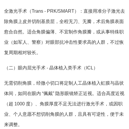
全激光手术（Trans - PRK/SMART）：直接用准分子激光去
除角膜上皮并切削基质层，全程无刀、无瓣，术后角膜表面
愈合自然。适合角膜偏薄、不宜制作角膜瓣，或从事特殊职
业（如军人、警察）对眼部抗冲击性要求高的人群，不过恢
复周期相对较长。
（二）眼内屈光手术 - 晶体植入类手术（ICL）
无需切削角膜，经微小切口将定制人工晶体植入虹膜与晶状
体间，如同在眼内 “佩戴” 隐形眼镜矫正近视。适合高度近视
（超 1000 度）、角膜厚度不足无法进行激光手术，或因职
业、个人意愿不想切削角膜的人群，且具有可逆性，便于未
来调整。