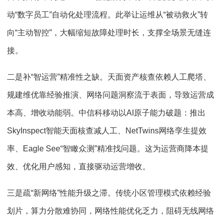
动“数字员工”自动化处理流程。此举让运维从“被动救火”转
向“主动智控”，大幅缩短故障处理时长，支撑全场景无缝连
接。
二是补“智运营”精准性之缺。天面资产核查依赖人工爬塔、
规建维优靠经验推演、网络问题洞察流于表面，导致运营成
本高、增收动能弱。中信科移动以AI原子能力破题：推出
SkyInspect智能天面核查减人工、NetTwins网络孪生提效
率、Eagle See“智瞰众测”精准找问题。这为运营商降本提
效、优化用户感知，直接驱动运营增收。
三是疏“新网络”性能升级之滞。传统小区管理模式依赖经验
划片，算力分散难协同，网络性能优化乏力，阻碍无线网络