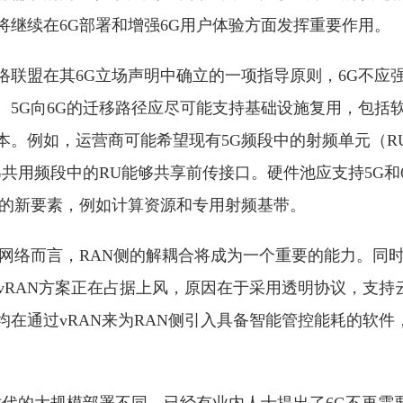
将继续在6G部署和增强6G⽤户体验⽅⾯发挥重要作⽤。
联盟在其6G⽴场声明中确⽴的⼀项指导原则，6G不应强制
。5G向6G的迁移路径应尽可能⽀持基础设施复⽤，包括
本。例如，运营商可能希望现有5G频段中的射频单元（RU
G共⽤频段中的RU能够共享前传接⼝。硬件池应⽀持5G和
需的新要素，例如计算资源和专⽤射频基带。
G网络而言，RAN侧的解耦合将成为一个重要的能力。同时
前vRAN方案正在占据上风，原因在于采用透明协议，支持
均在通过vRAN来为RAN侧引入具备智能管控能耗的软件