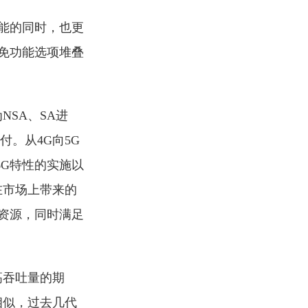
能的同时，也更
免功能选项堆叠
SA、SA进
。从4G向5G
6G特性的实施以
在市场上带来的
资源，同时满⾜
⾼吞吐量的期
相似，过去⼏代