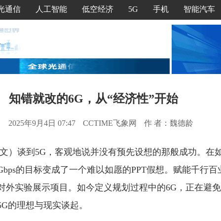
光通信
人工智能
低空经济
5G
手机
智能汽车
知错就改的6G，从“经济性”开始
2025年9月4日 07:47
CCTIME飞象网
作 者：魏德龄
/文）谈到5G，客观地说并没有预先设想的那般成功。在如
Gbps的目标变成了一个难以如愿的PPT假想。赋能千行
对外实验展示项目。如今定义规划过程中的6G，正在避免
5G的理想与现实谈起。