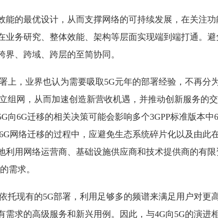
效能的最优设计，从而支撑网络的可持续发展，在关注功
在业务研究、整体效能、架构等层面实现端到端打通。避
跨界、跨域、跨层的至简协同。
署上，业界也认为需要吸取5G元年的部署经验，不再分为N
独立组网，从而加速创造新营收机遇，并推动创新服务的交付
G向6G迁移的相关决策可能会影响多个3GPP标准版本中
向6G⽹络迁移的过程中，应避免生态系统碎⽚化以及由此
地利⽤⽹络运营商、基础设施供应商和技术提供商的有限
进的需求。
要依托现有的5G部署，利⽤⾜够多的频谱来满⾜⽤户对更
有需求的⾼级服务和新兴⽤例。因此，与4G向5G的演进