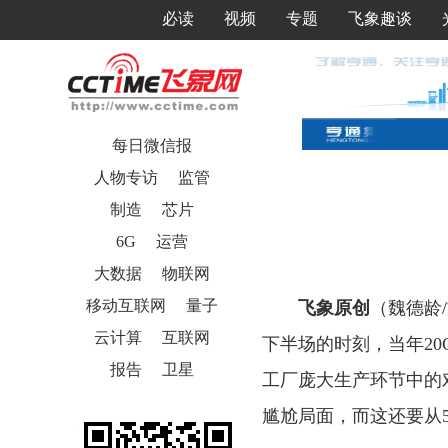
必读
视频
专题
飞象趣谈
每日微信报
人物专访
监管
制造
芯片
6G
运营
大数据
物联网
移动互联网
量子
飞象原创
（魏德龄
云计算
互联网
下半场的时刻，当年20
报告
卫星
工厂庞大生产环节中的
尴尬局面，而这还要从