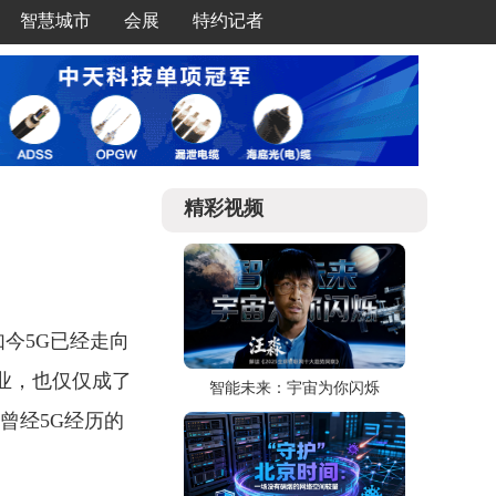
智慧城市
会展
特约记者
精彩视频
今5G已经走向
百业，也仅仅成了
智能未来：宇宙为你闪烁
曾经5G经历的