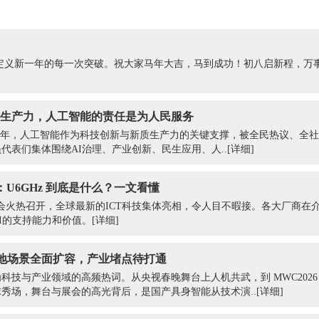
势，定义新一年的每一次突破。祝大家马年大吉，马到成功！初八启新程，万
新质生产力，人工智能的责任是为人民服务
026年，人工智能作为科技创新与新质生产力的关键支撑，被全民热议、全
代表们集体围绕AI治理、产业创新、民生应用、人..
[详细]
词：U6GHz 到底是什么？一文看懂
6大会火热召开，全球最新的ICT科技集体亮相，令人目不暇接。各大厂商在
I的支持能力和价值。
[详细]
地场景全面扩容，产业堵点待打通
为科技与产业领域的高频热词。从央视春晚舞台上人机共武，到 MWC202
秀场，舞台与展会的高光背后，是国产具身智能从技术演..
[详细]