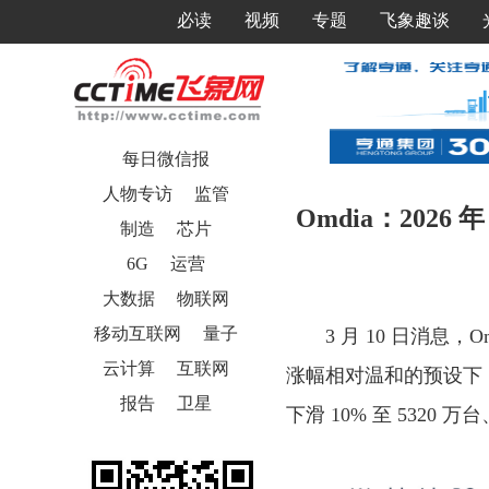
必读
视频
专题
飞象趣谈
每日微信报
人物专访
监管
Omdia：202
制造
芯片
6G
运营
大数据
物联网
移动互联网
量子
3 月 10 日消息
云计算
互联网
涨幅相对温和的预设下
报告
卫星
下滑 10% 至 5320 万