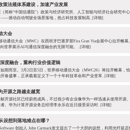
政策法规体系建设，加速产业发展
（简称“中国信通院”）政策与经济研究所、人工智能与经济社会研究中
）——推动自动驾驶全场景落地，抢占科技发展制高..
[详细]
通信大会
移动通信大会（MWC）在西班牙巴塞罗那Fira Gran Via会展中心拉开帷幕。
，向世界展示AI与通信深度融合的无限可能。..
[详细]
通信深度融合，重构行业价值逻辑
如期而至。3月2日至5日，世界移动通信大会（MWC26）将拉开帷幕，恰
开春盛事，正承载着定义下一个十年科技革命和产业变革..
[详细]
华为开源之路越走越宽
贡献开源社区已经蔚然成风，不过很少有企业像华为一样迅速从使用开源
者。华为计算开源业务总经理李永乐在近日接受采访时..
[详细]
，从设想到落地难点在哪？
oftware 创始人 John Carmack发文提出了一个大胆的设想，利用光纤延