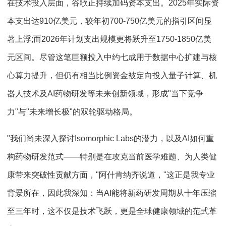
在技术投入层面，谷歌正持续加码资本支出。2025年实际资
本支出达910亿美元，较年初700-750亿美元的指引区间显
著上浮;而2026年计划支出规模更将跃升至1750-1850亿美
元区间。尽管这笔巨额投入中约七成用于数据中心扩建与核
心算力提升，但仍有相当比例资金被定向投入量子计算、机
器人技术及AI药物研发等未来创新领域，形成"当下竞争
力"与"未来增长极"的双轮驱动格局。
"我们尚未深入探讨Isomorphic Labs的潜力，以及AI如何重
构药物研发范式——特别是在攻克当前医学难题、为人类健
康带来突破性贡献方面，"阿什肯纳齐说道，"这正是我专业
背景所在，因此我深知：当AI能将新药研发周期从十年压缩
至三年时，这不仅是技术飞跃，更是全球健康领域的范式革