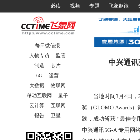
必读
视频
专题
飞象趣谈
每日微信报
人物专访
监管
中兴通讯
制造
芯片
6G
运营
大数据
物联网
移动互联网
量子
当地时间3月4日，
云计算
互联网
奖（GLOMO Awa
报告
卫星
践，成功斩获 “最佳专
中兴通讯5G-A 专