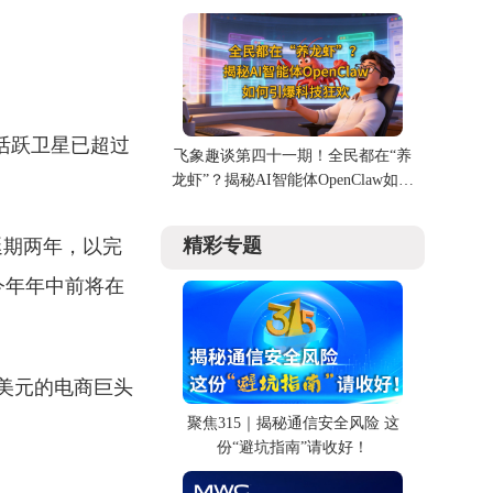
命？
在轨活跃卫星已超过
飞象趣谈第四十一期！全民都在“养
龙虾”？揭秘AI智能体OpenClaw如何
引爆科技狂欢
精彩专题
延期两年，以完
今年年中前将在
万亿美元的电商巨头
聚焦315｜揭秘通信安全风险 这
份“避坑指南”请收好！