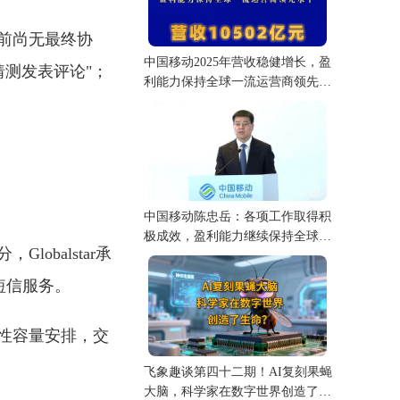
前尚无最终协
中国移动2025年营收稳健增长，盈
猜测发表评论"；
利能力保持全球一流运营商领先水
平
中国移动陈忠岳：各项工作取得积
极成效，盈利能力继续保持全球一
lobalstar承
流运营商领先水平
短信服务。
性容量安排，交
飞象趣谈第四十二期！AI复刻果蝇
大脑，科学家在数字世界创造了生