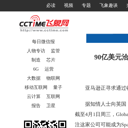
必读
视频
专题
飞象趣谈
每日微信报
人物专访
监管
90亿美元
制造
芯片
6G
运营
大数据
物联网
移动互联网
量子
亚马逊正寻求通过收购
云计算
互联网
据知情人士向英国《
报告
卫星
截至4月1日周三，Glo
注这家公司可能成为Spa