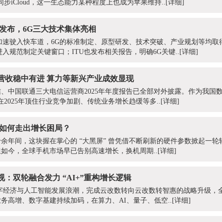
动同步iCloud，这一生态能力某种程度上也成为苹果维持..
[详细]
发布，6G三大技术集体亮相
展加速驶入快车道，6G的标准制定、原型研发、技术突破、产业规划等均取得
入规范制定关键窗口；ITU也发布相关报告，明确6G关键..
[详细]
：营收稳中有进 算力等新兴产业成效显现
、中国联通三大电信运营商2025年年度报告已全部对外披露。作为我国数
2025年顶住行业竞争加剧、传统业务增长趋缓等多..
[详细]
机如何走出增长困局？
余年间，这块握在掌心的 “大黑屏” 曾凭借不断刷新的硬件参数掀起一轮
如今，全球手机市场早已告别高速增长，换机周期..
[详细]
视：双轮融合发力 “AI+”重构增长逻辑
扣数字经济与人工智能发展浪潮，完成云改数转向云改数转智惠的战略升级，
务高增、数字基建持续加码，在算力、AI、量子、低空..
[详细]