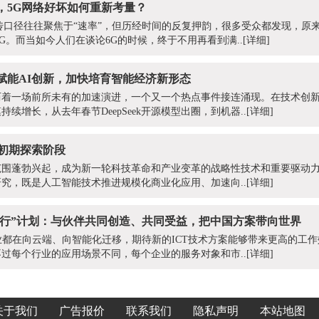
，5G网络好坏如何重新考量？
传口径往往聚焦于“速率”，但历经时间的反复押韵，很多受众都发现，原来
G。而当如今人们在谈论6G的时候，终于不用再看到满..
[详细]
赋能AI创新，加快培育智能经济新形态
历着一场前所未有的加速演进，一个又一个热点事件接连涌现。在技术创
续增长，从去年春节DeepSeek开源模型出圈，到机器..
[详细]
于初期探索阶段
范围蓬勃兴起，成为新一轮科技革命和产业变革的战略性技术和重要驱动
究，既是人工智能技术推进规模化商业化应用、加速向..
[详细]
智同行”计划：与伙伴共同创造、共同受益，把中国方案带向世界
业都在向云端、向智能化迁移，期待新的ICT技术方案能够带来更高的工
过每个行业的应用场景不同，每个企业的服务对象和市..
[详细]
关于我们
广告报价
联系我们
隐私声明
本站地图