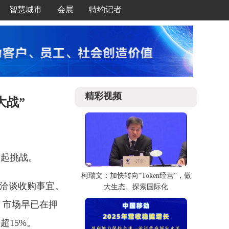
智慧城市
会展
特约记者
精彩视频
大战”
X发起挑战。
柯瑞文：加快转向“Token经营”，做
r洽谈收购事宜。
大生态、探索国际化
%，市场早已在押
超15%。