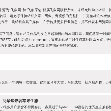
明来源为“飞象网”和“飞象原创”皆属飞象网版权所有，未经允许禁止转载、
转载，请必须保持转载文章、图像、音视频的完整性，并完整标注作者信
XX”的作品，均转载自其它媒体，在于传播更多行业信息，并不代表本网赞同
和其它问题，请在相关作品刊发之日起30日内与本网联系，我们将第一时间
87765777，邮件后缀为cctime.com，冒充本站员工以任何其他联系方式，
为，均不能代表本站。本站拥有对此声明的最终解释权。
势，定义新一年的每一次突破。祝大家马年大吉，马到成功！初八启新程，万
厂商聚焦兼容苹果生态
在哪？很多用户最舍不得抛弃的一点莫过于与Mac、iPad设备的优秀生态兼