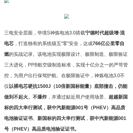
三电安全层面，华境S神炼电池3.0搭载
宁德时代超级增·混
电芯
，打造独有的系统级五“零”安全，达成
766亿公里零自
燃
的实战记录。该电池实现极限设计、极限制造、极限验证
三大进化，PPB航空级制造标准，实现十亿分之一的严苛管
控，为用户出行保驾护航。在极限验证中，神炼电池3.0不
仅
以裸电芯硬抗1500J（10倍新国标能量）底部撞击，仍能
做到不起火、不爆炸
，并通过贴近用户使用场景、
超越新国
标的四大串行测试，获中汽新能源001号（PHEV）高品质
电池验证证书
。
新国标的四大串行测试
，
获中汽新能源001
号（PHEV）高品质电池验证证书。