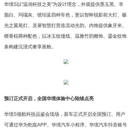
华境S以“温润科技之美”为设计理念，外观提供墨玉黑、羊
脂白、玛瑙灰、琥珀蓝四种车色，更以智眸锐影前大灯、极
光之翼尾灯、灵犀智慧灯营造流动光韵。内饰提供象牙米、
檀香棕两种配色，以冰玉纹缝线、温雅竹韵雕饰、鎏金纹饰
条构建沉浸式奢享座舱。
预订正式开启，全国华境体验中心陆续点亮
华境S领航科技品鉴会现场，新车正式开启全国预订。用户
可通过华为乾崑APP、华境汽车小程序、华境汽车抖音账号