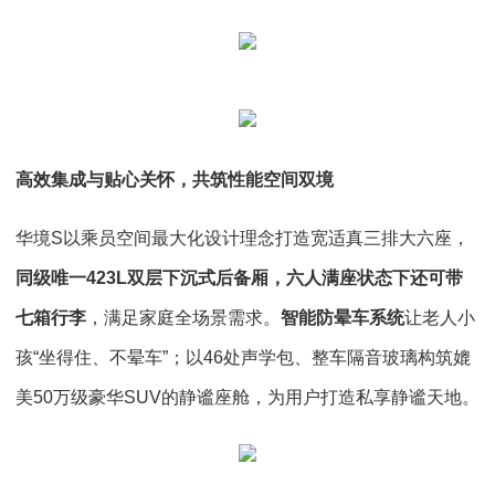
高效集成与贴心关怀，共筑性能空间双境
华境S以乘员空间最大化设计理念打造宽适真三排大六座，
同级唯一423L双层下沉式后备厢，六人满座状态下还可带
七箱行李
，满足家庭全场景需求。
智能防晕车系统
让老人小
孩“坐得住、不晕车”；以46处声学包、整车隔音玻璃构筑媲
美50万级豪华SUV的静谧座舱，为用户打造私享静谧天地。