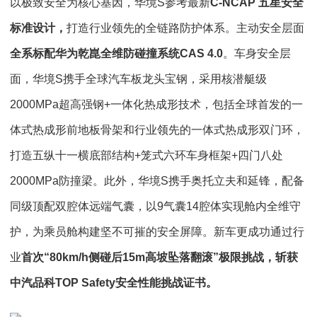
以极致安全为核心基因，华境S参考最新
C-NCAP 五星安全
标准设计，
打造行业领先的全链路防护体系。主动安全层面
全系标配华为乾崑全维防碰撞系统CAS 4.0
。车身安全层
面，华境S携手全球汽车板龙头宝钢，采用核潜艇级
2000MPa超高强钢+一体化热成形技术，包括全球首发的一
体式热成形前地板骨架和行业领先的一体式热成形双门环，
打造五纵十一横底部结构+笼式六环车身框架+四门八处
2000MPa防撞梁。此外，华境S携手奥托立夫和延锋，配备
同级顶配双腔体远端气囊，以9气囊14腔体实现舱内全维守
护，为乘员舱构建坚不可摧的安全屏障。新车更成功通过行
业
首次“80km/h侧碰后15m高坡坠落翻滚”极限挑战，斩获
中汽品科TOP Safety安全性能挑战证书。