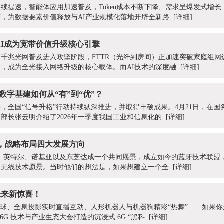
续提速，智能体应用加速普及，Token成本不断下降、需求呈爆发式增长，T
，为数据要素价值释放与AI产业规模化落地开辟全新路..
[详细]
AI成为宽带价值升级核心引擎
千兆光网普及进入攻坚阶段，FTTR（光纤到房间）正加速突破家庭组网
，成为全光接入网络升级的核心载体。而AI技术的深度融..
[详细]
国数字基建如何从“有”到“优”？
，全国“信号升格”行动持续纵深推进，并取得丰硕成果。4月21日，在国
长张云明介绍了2026年一季度我国工业和信息化的..
[详细]
牙，战略布局四大发展方向
IBM、英特尔、诺基亚以及东芝达成一个共同愿景，成立如今的蓝牙技术联
无线技术愿景。当时他们的想法是，如果想建立一个全..
[详细]
未来新惊喜！
扑球、全息投影实时直播互动、人形机器人与机器狗精彩“热舞”……如果你
 6G 技术与产业生态大会打造的沉浸式 6G “黑科..
[详细]