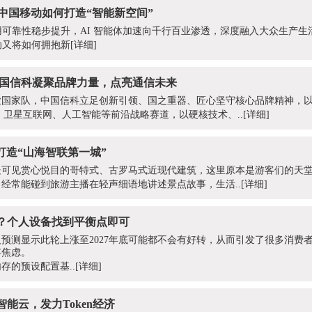
中国移动如何打造“智能新空间”
用可靠性稳步提升，AI 智能体加速向千行百业渗透，深度融入大众生产生
动又将如何拥抱新
[详细]
中国信科凝聚品牌力量，点亮通信未来
业国家队，中国信科立足创新引领、国之重器、匠心坚守核心品牌精神，
、卫星互联网、人工智能等前沿战略赛道，以硬核技术、..
[详细]
I打造“山海智联第一城”
处可见赏心悦目的哥特式、古罗马式近现代建筑，这里原本是游客们的天
经常能碰到旅游主播在轻声细语地讲述景点故事，生活..
[详细]
？个人设备找到平衡点即可
预测显示此轮上涨至2027年底可能都不会有好转，从而引发了很多消费
存焦虑。
存的预设配置基..
[详细]
能云，发力Token经济