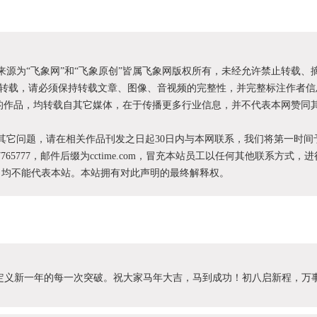
明来源为“飞象网”和“飞象原创”皆属飞象网版权所有，未经允许禁止转载、
转载，请必须保持转载文章、图像、音视频的完整性，并完整标注作者信
XX”的作品，均转载自其它媒体，在于传播更多行业信息，并不代表本网赞同
和其它问题，请在相关作品刊发之日起30日内与本网联系，我们将第一时间
87765777，邮件后缀为cctime.com，冒充本站员工以任何其他联系方式，
为，均不能代表本站。本站拥有对此声明的最终解释权。
势，定义新一年的每一次突破。祝大家马年大吉，马到成功！初八启新程，万