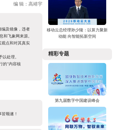
编 辑：高靖宇
摘编及镜像，违者
移动云总经理孙少陵：以算力聚新
息和飞象网来源。
动能 向智能拓新空间
其观点和对其真实
精彩专题
予以处理。
进行的“内容核
第九届数字中国建设峰会
事皆顺遂！