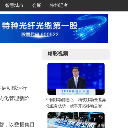
智慧城市
会展
特约记者
精彩视频
并启动试运行
入集约化管理新阶
中国移动陈忠岳：构筑移动云差异
化服务优势，携手开拓移动云智能
新空间
营，以数据集目