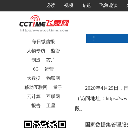
必读
视频
专题
飞象趣谈
每日微信报
人物专访
监管
制造
芯片
6G
运营
大数据
物联网
移动互联网
量子
2026年4月29
云计算
互联网
（访问地址：https:/
报告
卫星
段。
国家数据集管理服