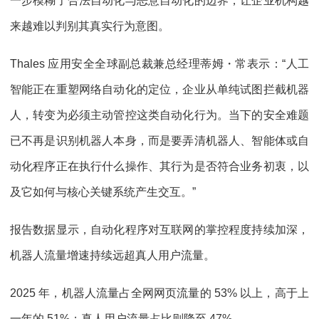
一步模糊了合法自动化与恶意自动化的边界，让企业机构越
来越难以判别其真实行为意图。
Thales 应用安全全球副总裁兼总经理蒂姆・常表示：“人工
智能正在重塑网络自动化的定位，企业从单纯试图拦截机器
人，转变为必须主动管控这类自动化行为。当下的安全难题
已不再是识别机器人本身，而是要弄清机器人、智能体或自
动化程序正在执行什么操作、其行为是否符合业务初衷，以
及它如何与核心关键系统产生交互。”
报告数据显示，自动化程序对互联网的掌控程度持续加深，
机器人流量增速持续远超真人用户流量。
2025 年，机器人流量占全网网页流量的 53% 以上，高于上
一年的 51%；真人用户流量占比则降至 47%。