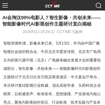
AI会淘汰99%电影人？智生影像・共创未来——
智能影像时代AI影视创作主题研讨直白揭秘
2026/5/13 18:29:22 CCTIME飞象网
智能浪潮奔涌，影像未来已来。5月13日，作为由中国广播
电视社会组织联合会、中共北京市委宣传部、北京市广电局
主办的第六届中国（北京）广电媒体融合发展大会的重要组
成部分，智生影像・共创未来——智能影像时代AI影视创作
主题研讨于北京日出东方凯宾斯基酒店・中大宴会厅举办，
本次研讨集结影视行业权威、顶尖高校学者、头部科技企业
精英，以权威发声、标准发布、思想碰撞、产业落地为核心
亮点，聚焦AI影视创作前沿、行业标准、技术实践与产业未