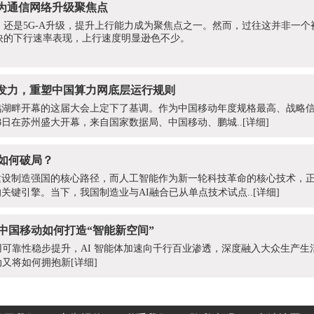
成为通信网络升级聚焦点
，还是5G-A升级，提升上行能力成为聚焦点之一。然而，过往这并非一
快的下行速率表现，上行速度明显逊色不少。
发力，重塑中国算力网底层运行规则
鸡湖畔开幕的这届大会上定下了基调。作为中国移动年度规格最高、战略
月8日在苏州盛大开幕，来自国家数据局、中国移动、鹏城..
[详细]
，如何破局？
建设制造强国的核心路径，而人工智能作为新一轮科技革命的核心技术，
关键引擎。当下，我国制造业与AI融合已从单点技术试点..
[详细]
中国移动如何打造“智能新空间”
用可靠性稳步提升，AI 智能体加速向千行百业渗透，深度融入大众生产生
动又将如何拥抱新
[详细]