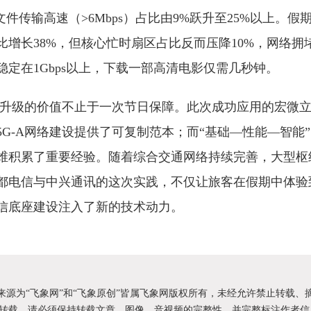
文件传输高速（>6Mbps）占比由9%跃升至25%以上。假
比增长38%，但核心忙时扇区占比反而压降10%，网络拥
定在1Gbps以上，下载一部高清电影仅需几秒钟。
网络升级的价值不止于一次节日保障。此次成功应用的宏微
G-A网络建设提供了可复制范本；而“基础—性能—智能
维积累了重要经验。随着综合交通网络持续完善，大型枢
都电信与中兴通讯的这次实践，不仅让旅客在假期中体验
信底座建设注入了新的技术动力。
明来源为“飞象网”和“飞象原创”皆属飞象网版权所有，未经允许禁止转载、
转载，请必须保持转载文章、图像、音视频的完整性，并完整标注作者信