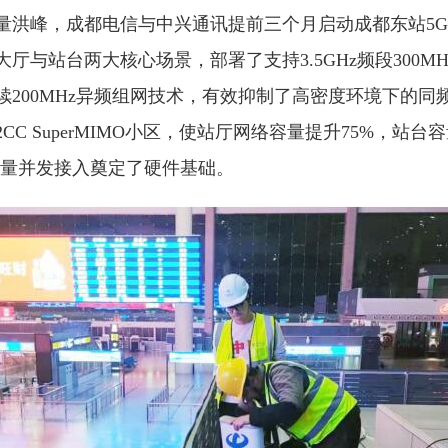
量洪峰，成都电信与中兴通讯提前三个月启动成都东站5G
厅与站台两大核心场景，部署了支持3.5GHz频段300M
续200MHz异频组网技术，有效抑制了高密度环境下的同
C SuperMIMO小区，使站厅网络容量提升75%，站台
海量并发接入奠定了硬件基础。