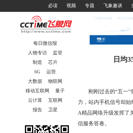
必读
视频
专题
飞象趣谈
每日微信报
人物专访
监管
日均3
制造
芯片
6G
运营
大数据
物联网
移动互联网
量子
刚刚过去的“五一”
云计算
互联网
力，站内手机信号却始
报告
卫星
A精品网络升级发挥了
信服务答卷。