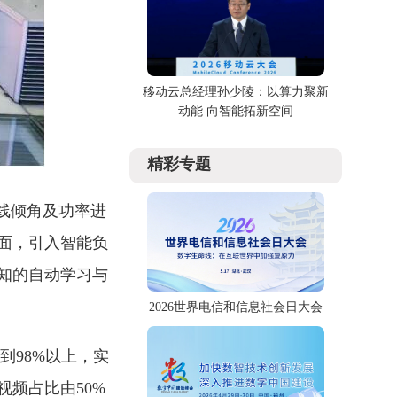
移动云总经理孙少陵：以算力聚新
动能 向智能拓新空间
精彩专题
线倾角及功率进
面，引入智能负
知的自动学习与
2026世界电信和信息社会日大会
到98%以上，实
频占比由50%