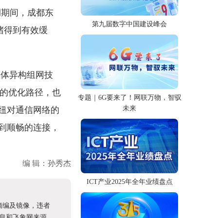
期期间，成都东
第九届数字中国建设峰会
堵得到有效缓
立体异构组网技
”的优化路径，也
专题｜6G要来了！网联万物，智驭
未来
纽对通信网络的
到顺畅的连接，
编 辑：孙秀杰
ICT产业2025年全年业绩盘点
摘编及镜像，违者
息和飞象网来源。