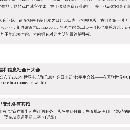
XX”的作品，均转载自其它媒体，在于传播更多行业信息，并不代表本网赞同
和其它问题，请在相关作品刊发之日起30日内与本网联系，我们将第一时间
87765777，邮件后缀为cctime.com，冒充本站员工以任何其他联系方式，
为，均不能代表本站。本站拥有对此声明的最终解释权。
电信和信息社会日大会
公布了2026年世界电信和信息社会日主题“数字生命线——在互联世界中加强复
silience in a connected world）。
型变现各有其招​
用“豆包”宣布推出付费订阅服务。从免费到付费，先圈地后变现，“熟悉的
本，要在AI赛道重新上演？
[详细]