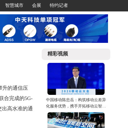
智慧城市
会展
特约记者
精彩视频
攀升的通信压
合完成的5G-
中国移动陈忠岳：构筑移动云差异
化服务优势，携手开拓移动云智能
交出高水准的通
新空间