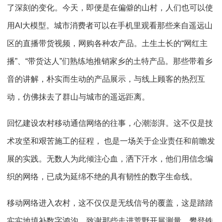
了深刻的变化。今天，即便是在偏僻的山村，人们也可以使
用AI大模型。城市消费者可以在手机里观看那些来自遥远山
区的直播带货视频，网购各种农产品。土生土长的“网红主
播”、“带货达人”们熟练地推销家乡的土特产品。那些带着乡
音的讲解，朴实而生动的产品展示，与线上顾客的热烈互
动，仿佛抹去了群山与城市的遥远距离。
回忆建设农村移动通信网络的往事，心潮澎湃。这不仅是技
术攻坚和艰苦施工的征程， 也是一场关于企业责任和前瞻发
展的实践。无数人为此倾注心血，洒下汗水，他们用信念编
织的网络，已成为延绵不绝的具有韧性的数字生命线。
移动网络进入农村，这不仅仅是无线信号的覆盖，这是踏踏
实实地填补数字鸿沟。致谢那些走进荒野开展测量，攀登铁