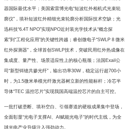
器国际最优水平；美国索雷博光电“短波红外相机式光束轮
廓仪”，填补短波红外精细光束轮廓分析国际技术空缺；光
迅科技“6.4T NPO”实现NPO近封装光学技术从“概念探
索”到“工程化应用”的关键性跨越；睿创微电子“SWLP 8 微米
红外探测器”，全球首创SWLP技术，突破民用红外热成像在
集成度、量产性、场景适应性上的核心瓶颈；法国Exail公
司“新型铒镱共掺光纤”，输出功率30W，稳定运行超700小
时，为1.5微米单模光纤激光器树立新的性能标杆；冷芯半
导体“TEC 温控芯片”实现我国高端温控芯片的自主可控。
一批打破垄断、填补空白、引领赛道的硬核成果集中登场，
全面彰显“光电子支撑AI、AI赋能光电子”的时代主线，为全
球光电产业升级注入强劲动力。