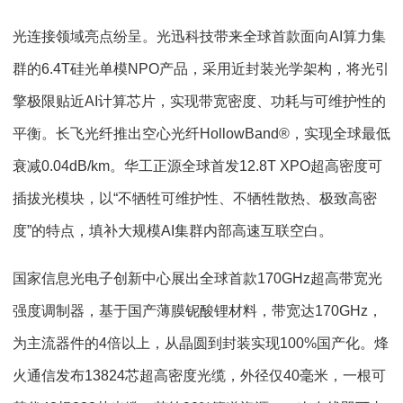
光连接领域亮点纷呈。光迅科技带来全球首款面向AI算力集
群的6.4T硅光单模NPO产品，采用近封装光学架构，将光引
擎极限贴近AI计算芯片，实现带宽密度、功耗与可维护性的
平衡。长飞光纤推出空心光纤HollowBand®，实现全球最低
衰减0.04dB/km。华工正源全球首发12.8T XPO超高密度可
插拔光模块，以“不牺牲可维护性、不牺牲散热、极致高密
度”的特点，填补大规模AI集群内部高速互联空白。
国家信息光电子创新中心展出全球首款170GHz超高带宽光
强度调制器，基于国产薄膜铌酸锂材料，带宽达170GHz，
为主流器件的4倍以上，从晶圆到封装实现100%国产化。烽
火通信发布13824芯超高密度光缆，外径仅40毫米，一根可