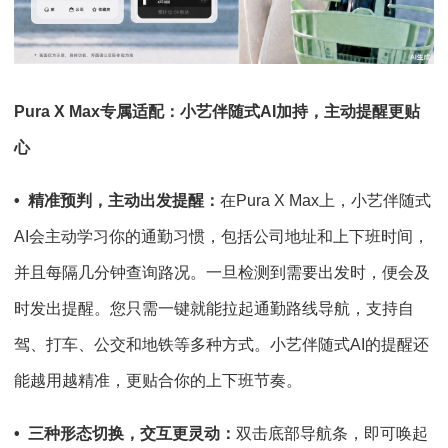
P
ura
X Max
专属适配：
小艺
伴随式
AI
加持，主动提醒更贴
心
• 精准预判，
主动出发
提醒
：
在Pura X Max上，小艺伴随式
AI会主动学习你的通勤习惯，包括公司地址和上下班时间，
并且每隔几分钟查询路况。一旦检测到需要出发时，便会及
时发出提醒。您只需一键就能拉起通勤路线导航，支持自
驾、打车、公交和地铁等多种方式。小艺伴随式AI的提醒还
能越用越精准，更贴合你的上下班节奏。
•
三种形态
切换，交互更灵动
：
双击底部导航条，即可唤起