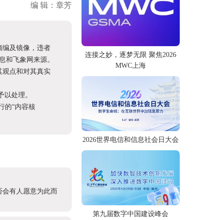
编 辑：章芳
摘编及镜像，违者
连接之妙，逐梦无限 聚焦2026
息和飞象网来源。
MWC上海
其观点和对其真实
予以处理。
进行的“内容核
2026世界电信和信息社会日大会
否会有人愿意为此而
第九届数字中国建设峰会