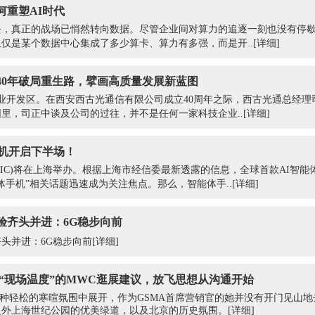
何重塑AI时代
，真正的战场已悄然转向数据。尽管企业间对算力的追逐一刻也没有停歇，
仅是某个数据中心集成了多少算卡、算力有多强，而是开..
[详细]
40年破局重生路，擘画高质量发展新蓝图
产业开发区。在西安西古光通信有限公司成立40周年之际，西古光通总经
里，司正中谈及公司的过往，并不是任何一家科技企业..
[详细]
手机开启下半场！
WAIC)将在上海举办。根据上海市经信委最新透露的信息，全球首款AI智
体手机”相关话题迅速成为关注焦点。那么，智能体手..
[详细]
验齐头并进：6G稳步向前
头并进：6G稳步向前
[详细]
：最具“现场温度”的MWC逛展建议，放飞思想从沟通开始
对谈在一种轻松的寒暄氛围中展开，作为GSMA首席营销官的她并没有开门见山
之外上海世纪公园的优美绿道，以及北京的历史氛围。
[详细]