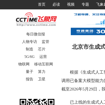
首页
必读
视频
专题
飞象
每日微信报
人物专访
监管
北京市生成式
制造
芯片
5G/6G
运营
物联网
移动互联网
量子
算力
根据《生成式人工
报告
卫星
调用已备案大模型能力
截至2026年5月29
已上线的生成式人