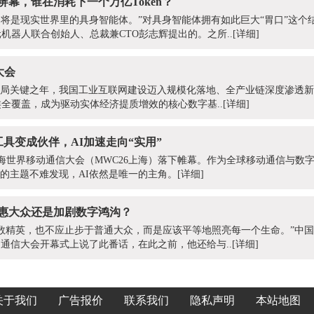
屏幕，谁在消耗下一个万亿Token？
者，将是现实世界里的具身智能体。”对具身智能体拥有如此巨大“胃口”这个结
机器人联合创始人、总裁兼CTO彭志辉提出的。之所..
[详细]
大会
规划开局关键之年，我国工业互联网建设迈入规模化落地、全产业链深度渗透
类全覆盖，成为驱动实体经济提质增效的核心数字基..
[详细]
工具变成伙伴，AI加速走向“实用”
26年上海世界移动通信大会（MWC26上海）落下帷幕。作为全球移动通信与
”的主题不难发现，AI依然是唯一的主角。
[详细]
普惠大众还是加剧数字鸿沟？
数精英，也不应止步于普通大众，而是应该平等地照亮每一个生命。”中
界移动通信大会开幕式上说了此番话，在此之前，他还给与..
[详细]
关于我们
广告报价
联系我们
隐私声明
本站地图