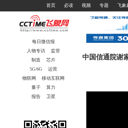
首页
必读
视频
专题
飞象
每日微信报
人物专访
监管
中国信通院谢家
制造
芯片
5G/6G
运营
物联网
移动互联网
量子
算力
报告
卫星