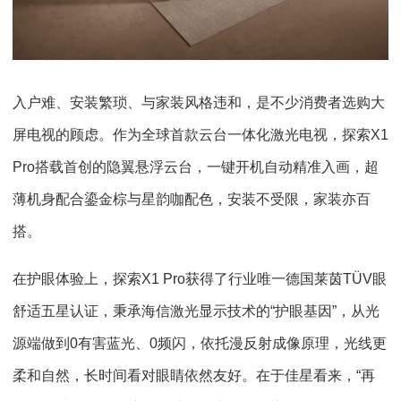
入户难、安装繁琐、与家装风格违和，是不少消费者选购大
屏电视的顾虑。作为全球首款云台一体化激光电视，探索X1
Pro搭载首创的隐翼悬浮云台，一键开机自动精准入画，超
薄机身配合鎏金棕与星韵咖配色，安装不受限，家装亦百
搭。
在护眼体验上，探索X1 Pro获得了行业唯一德国莱茵TÜV眼
舒适五星认证，秉承海信激光显示技术的“护眼基因”，从光
源端做到0有害蓝光、0频闪，依托漫反射成像原理，光线更
柔和自然，长时间看对眼睛依然友好。在于佳星看来，“再