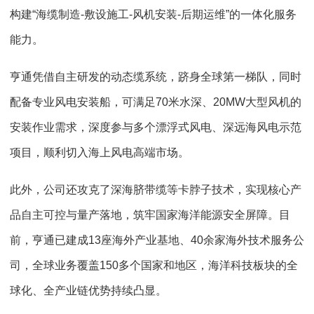
构建
“
海缆制造
-
敷设施工
-
风机安装
-
后期运维
”
的一体化服务
能力。
亨通凭借自主研发的动态缆系统，跻身全球第一梯队，同时
配备专业风电安装船，可满足
70
米水深、
20MW
大型风机的
安装作业需求，深度参与多个漂浮式风电、深远海风电示范
项目，顺利切入海上风电高端市场。
此外，公司还攻克了深海脐带缆等卡脖子技术，实现核心产
品自主可控与量产落地，筑牢国家海洋能源安全屏障。目
前，亨通已建成
13
座海外产业基地、
40
余家海外技术服务公
司，全球业务覆盖
150
多个国家和地区，海洋科技板块的全
球化、全产业链优势持续凸显。