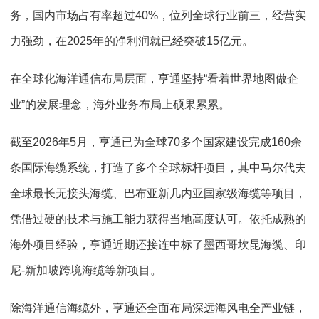
务，国内市场占有率超过
40%
，位列全球行业前三，经营实
力强劲，在
2025
年的净利润就已经突破
15
亿元。
在全球化海洋通信布局层面，亨通坚持
“
看着世界地图做企
业
”
的发展理念，海外业务布局上硕果累累。
截至
2026
年
5
月，亨通已为全球
70
多个国家建设完成
160
余
条国际海缆系统，打造了多个全球标杆项目，其中马尔代夫
全球最长无接头海缆、巴布亚新几内亚国家级海缆等项目，
凭借过硬的技术与施工能力获得当地高度认可。依托成熟的
海外项目经验，亨通近期还接连中标了墨西哥坎昆海缆、印
尼
-
新加坡跨境海缆等新项目。
除海洋通信海缆外，亨通还全面布局深远海风电全产业链，