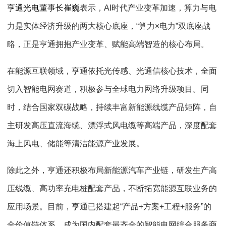
亨通光电董事长崔巍
表示，
AI
时代产业变革加速，算力与电
力是实体经济升级的两大核心底座，
“
算力
×
电力
”
双底座战
略，正是亨通拥抱产业变革、赋能高端智造的核心布局。
在能源互联领域，亨通依托光传感、光通信核心技术，全面
切入智能电网赛道，积极参与全球电力网络升级项目。同
时，结合国家双碳战略，持续丰富新能源线缆产品矩阵，自
主研发高压直流海缆、漂浮式风电缆等高端产品，深度配套
海上风电、储能等清洁能源产业发展。
除此之外，亨通还积极布局新能源汽车产业链，研发生产高
压线缆、高功率充电桩配套产品，不断拓宽能源互联业务的
应用场景。目前，亨通已搭建起
“
产品
+
方案
+
工程
+
服务
”
的
全价值链体系，成为国内配套最齐全的智能电网综合服务商