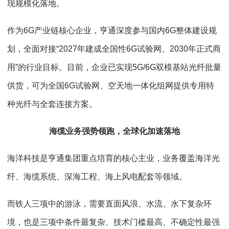
现规模化落地。
作为
6G
产业链核心企业，亨通深度参与国内
6G
整体建设规
划，全面对接
“2027
年建成全国性
6G
试验网、
2030
年正式商
用
”
的行业目标。目前，企业已实现
5G
/6G
双模基站光纤批量
供货，可为全国
6G
试验网、空天地一体化组网提供专用特
种光纤与全套连接方案。
海缆业务强势领跑，全球化加速落地
海洋科技是亨通集团重点培育的核心主业，业务覆盖海洋光
纤、海缆系统、深海工程、海上风电配套等领域。
而铁人三项中的游泳，需要直面风浪、水流、水下复杂环
境，也是三项中条件最复杂、技术门槛最高、不确定性最强