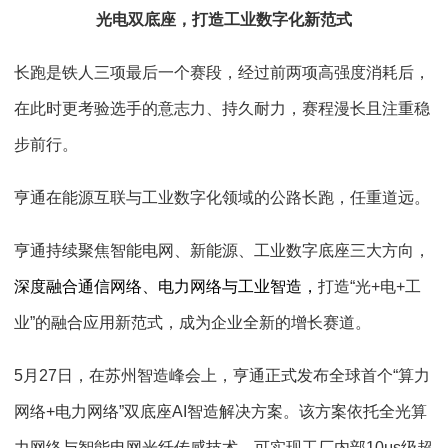
光电双底座，打造工业数字化新范式
长跑是铁人三项最后一个赛段，经过前两项高强度消耗后，
在此时更考验选手的意志力、持久耐力，赛程漫长且注重稳
步前行。
亨通在能源互联与工业数字化领域的公路长跑，任重道远。
亨通持续聚焦智能电网、新能源、工业数字底座三大方向，
深度融合通信网络、电力网络与工业智造，
打造
“
光
+
电
+
工
业
”
的融合应用新范式，成为企业全新的增长赛道。
5
月
27
日，在苏州智造峰会上，亨通正式发布全球首个
“
算力
网络
+
电力网络
”
双底座
AI
智造解决方案。该方案依托全光算
力网络与智能电网光纤传感技术，可实现工厂内部
10μs
级超