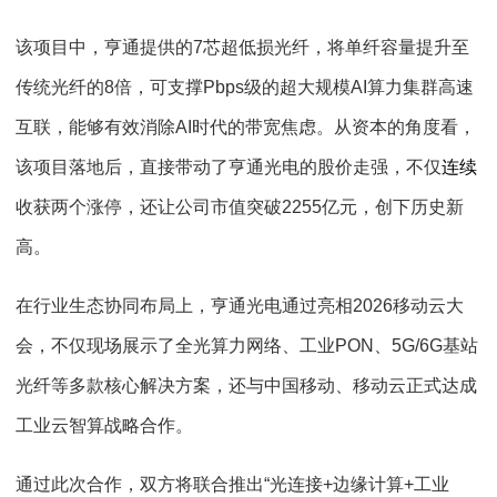
该项目中，亨通提供的
7
芯超低损光纤，将单纤容量提升至
传统光纤的
8
倍，可支撑
Pbps
级的超大规模
AI
算力集群高速
互联，能够有效消除
AI
时代的带宽焦虑。从资本的角度看，
该项目落地后，直接带动了亨通光电的股价走强，不仅
连续
收获两个涨停，还让公司市值突破
2255
亿元，创下历史新
高。
在行业生态协同布局上，亨通光电通过亮相
2026
移动云大
会，不仅现场展示了全光算力网络、工业
PON
、
5G
/6G
基站
光纤等多款核心解决方案，还与中国移动、移动云正式达成
工业云智算战略合作。
通过此次合作，双方将联合推出
“
光连接
+
边缘计算
+
工业