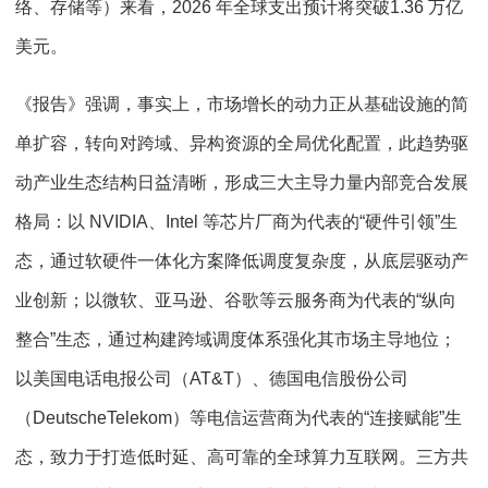
络、存储等）来看，2026 年全球支出预计将突破1.36 万亿
美元。
《报告》强调，事实上，市场增长的动力正从基础设施的简
单扩容，转向对跨域、异构资源的全局优化配置，此趋势驱
动产业生态结构日益清晰，形成三大主导力量内部竞合发展
格局：以 NVIDIA、Intel 等芯片厂商为代表的“硬件引领”生
态，通过软硬件一体化方案降低调度复杂度，从底层驱动产
业创新；以微软、亚马逊、谷歌等云服务商为代表的“纵向
整合”生态，通过构建跨域调度体系强化其市场主导地位；
以美国电话电报公司（AT&T）、德国电信股份公司
（DeutscheTelekom）等电信运营商为代表的“连接赋能”生
态，致力于打造低时延、高可靠的全球算力互联网。三方共