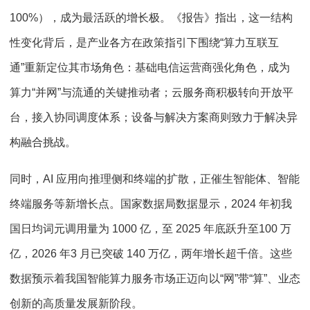
100%），成为最活跃的增长极。《报告》指出，这一结构
性变化背后，是产业各方在政策指引下围绕“算力互联互
通”重新定位其市场角色：基础电信运营商强化角色，成为
算力“并网”与流通的关键推动者；云服务商积极转向开放平
台，接入协同调度体系；设备与解决方案商则致力于解决异
构融合挑战。
同时，AI 应用向推理侧和终端的扩散，正催生智能体、智能
终端服务等新增长点。国家数据局数据显示，2024 年初我
国日均词元调用量为 1000 亿，至 2025 年底跃升至100 万
亿，2026 年3 月已突破 140 万亿，两年增长超千倍。这些
数据预示着我国智能算力服务市场正迈向以“网”带“算”、业态
创新的高质量发展新阶段。