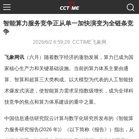
智能算力服务竞争正从单一加快演变为全链条竞
争
2026/6/2 6:59:29 CCTIME飞象网
飞象网讯
（六月）随着数字经济的蓬勃发展，算力已成为国
家核心生产力和关键基础设施。当前的算力体系主要由通
算、智算和超算三大类构成。以大模型为代表的人工智能技
术爆发式演进，使智能算力需求呈指数级增长，成为全球科
技竞争的焦点和算力体系建设的重中之重。
中国信息通信研究院云计算与数字化研究所发布的《智能算
力服务研究报告(2026 年)》（以下简称《报告》）指出，从