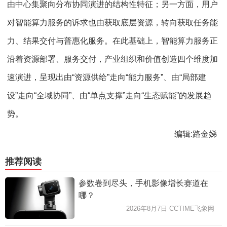
由中心集聚向分布协同演进的结构性特征；另一方面，用户
对智能算力服务的诉求也由获取底层资源，转向获取任务能
力、结果交付与普惠化服务。在此基础上，智能算力服务正
沿着资源部署、服务交付，产业组织和价值创造四个维度加
速演进，呈现出由“资源供给”走向“能力服务”、由“局部建
设”走向“全域协同”、由“单点支撑”走向“生态赋能”的发展趋
势。
编辑:路金娣
推荐阅读
参数卷到尽头，手机影像增长赛道在
哪？
2026年8月7日 CCTIME飞象网