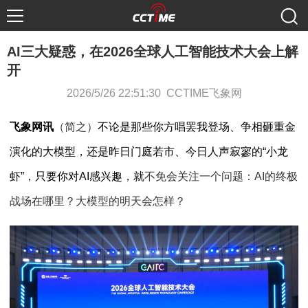
AI三大疑惑，在2026全球人工智能技术大会上解
开
2026/5/26 22:51:30 CCTIME飞象网
飞象网讯
（简之）
不论是那些你方唱罢我登场、争相砸重金
演化的大模型，还是昨日门庭若市、今日人声寂寥的“小龙
虾”，只要你对
AI
感兴趣，
就
不免会关注一个问题：
AI
的终极
战场在哪里？大模型的明天会怎样？