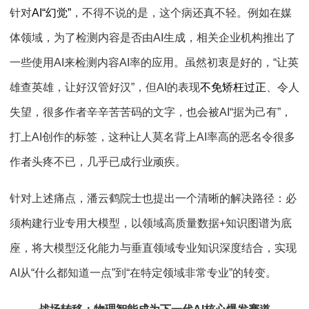
针对
AI“
幻觉
”
，不得不说的是，这个病还真不轻。例如在媒
体领域，为了检测内容是否由
AI
生成，相关企业机构推出了
一些使用
AI
来检测内容
AI
率的应用。虽然初衷是好的，“让英
雄查英雄，让好汉管好汉”，但
AI
的表现
不免矫枉过正
、令人
失望，很多作者辛辛苦苦码的文字，也会被
AI
“据为己有”，
打上
AI
创作的标签，这种让人莫名背上
AI
率高的恶名令很多
作者头疼不已，几乎已成行业顽疾。
针对上述痛点，潘云鹤院士也提出一个清晰的解决路径：必
须构建行业专用大模型，以领域高质量数据
+
知识图谱为底
座，将大模型泛化能力与垂直领域专业知识深度结合，实现
AI
从
“
什么都知道一点
”
到
“
在特定领域非常专业
”
的转变。