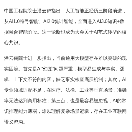
中国工程院院士潘云鹤指出，人工智能正经历三阶段演进，
从
AI1.0
符号智能、
AI2.0
统计智能，全面进入
AI3.0
知识
+
数
据融合智能阶段。这一论断也成为大会关于
AI
范式转型的核
心共识。
潘云鹤院士进一步指出，当前通用大模型存在难以突破的现
实困境。首先是
AI“
幻觉
”
问题严重，模型易生成与事实、逻
辑、上下文不符的内容，缺乏事实核查底层机制；其次，
AI
专业领域适配不足，在医疗、法律、工业等垂直场景，准确
率无法达到商用标准；第三点，也是最容易被忽视，
AI
的常
识推理能力薄弱，难以理解复杂场景逻辑，存在工业互联网
语义鸿沟。