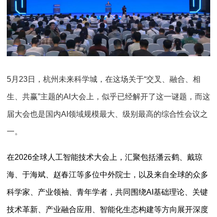
5月
23
日，杭州未来科学城，在这场关于
“
交叉、融合、相
生、共赢
”
主题的
AI
大会上，似乎已经解开了这一谜题，而这
届大会也是国内
AI
领域规模最大、级别最高的综合性会议之
一。
在
2026
全球人工智能技术大会上，汇聚包括潘云鹤、戴琼
海、于海斌、赵春江等多位中外院士，以及来自全球的众多
科学家、产业领袖、青年学者，共同围绕
AI
基础理论、关键
技术革新、产业融合应用、智能化生态构建等方向展开深度