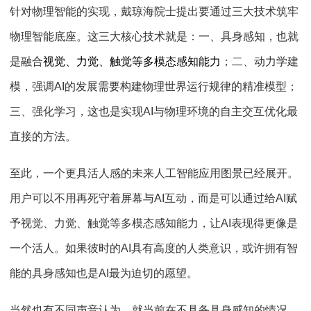
针对物理智能的实现，戴琼海院士提出要通过三大技术筑牢
物理智能底座。这三大核心技术就是：一、具身感知，也就
是融合
视觉、力觉、触觉等多模态感知能力
；二、动力学建
模，强调
AI
的发展需要构建物理世界运行规律的精准模型；
三、强化学习，这也是实现
AI
与物理环境的自主交互优化最
直接的方法。
至此，一个更具活人感的未来人工智能应用图景已经展开。
用户可以不用再死守着屏幕与
AI
互动，而是可以通过给
AI
赋
予视觉、力觉、触觉等多模态感知能力，让
AI
表现得更像是
一个活人。如果彼时的
AI
具有高度的人类意识，或许拥有智
能的具身感知也是
AI
最为迫切的愿望。
当然也有不同声音认为，就当前在不具备具身感知的情况