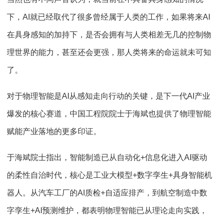
下，
AI
就已经取代了很多曾经属于人类的工作，如果将来
AI
在具身感知的加持下，是否会拥有与人类相差无几的控制物
理世界的能力，甚至还会更强，那人类将来的命运就未可知
了。
对于物理智能是
AI
从感知走向行动的关键，是下一代
AI
产业
爆发的核心赛道，中国工程院院士于海斌也提供了物理智能
赋能产业落地的更多印证。
于海斌院士指出，智能制造已从自动化
+
信息化进入
AI
驱动
的柔性自治时代，核心是工业大模型
+
数字孪生
+
具身智能机
器人。从汽车工厂的
AI
质检
+
自适应排产，到航空制造中数
字孪生
+AI
预测维护，都表明物理智能已从理论走向实践，