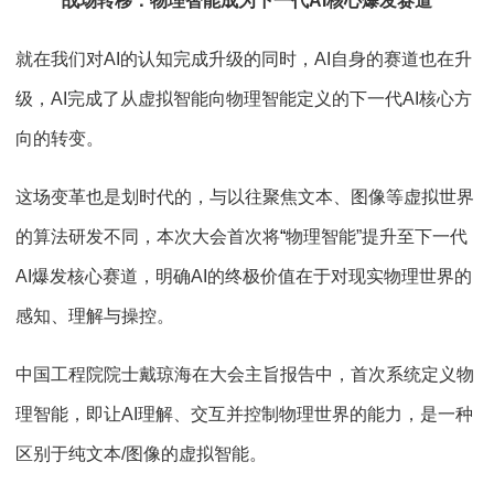
战场转移：物理智能成为下一代
AI
核心爆发赛道
就在我们对
AI
的认知完成升级的同时，
AI
自身的赛道也在升
级，
AI
完成了从虚拟智能向物理智能定义的下一代
AI
核心方
向的转变。
这场变革也是划时代的，与以往聚焦文本、图像等虚拟世界
的算法研发不同，本次大会首次将
“
物理智能
”
提升至下一代
AI
爆发核心赛道，明确
AI
的终极价值在于对现实物理世界的
感知、理解与操控。
中国工程院院士戴琼海在大会主旨报告中，首次系统定义物
理智能，即让
AI
理解、交互并控制物理世界的能力，是一种
区别于纯文本
/
图像的虚拟智能。