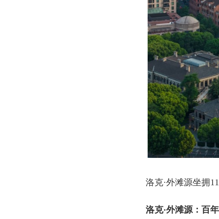
洛克·外滩源坐拥1
洛克
·
外
滩
源：百年