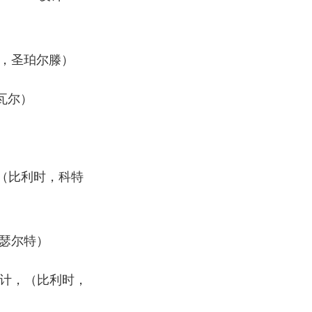
（奥地利，圣珀尔滕）
，萨瓦尔）
en设计（比利时，科特
，哈瑟尔特）
r与DDS+设计，（比利时，