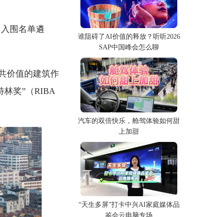
ze）入围名单遴
谁阻碍了AI价值的释放？听听2026
SAP中国峰会怎么聊
共价值的建筑作
斯特林奖”（RIBA
汽车的双倍快乐，舱驾体验如何甜
上加甜
“天生多屏”打卡中兴AI家庭媒体品
鉴会云电脑专场