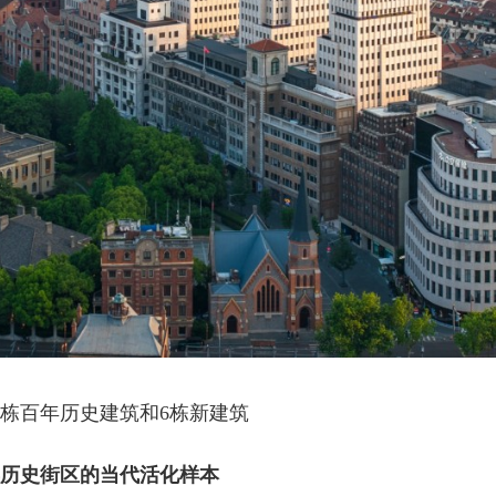
1栋百年历史建筑和6栋新建筑
历
史街区的当代活化
样
本