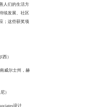
善人们的生活方
持续发展、社区
应；这些获奖项
格尔西）
大利亚，新南威尔士州，赫
，悉尼）
sociates设计