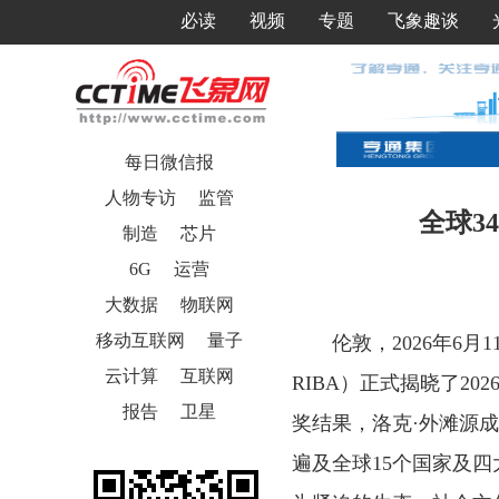
必读
视频
专题
飞象趣谈
每日微信报
人物专访
监管
全球3
制造
芯片
6G
运营
大数据
物联网
移动互联网
量子
伦敦，2026年6月11日
云计算
互联网
RIBA）正式揭晓了2026年度“
报告
卫星
奖结果，洛克·外滩源
遍及全球15个国家及