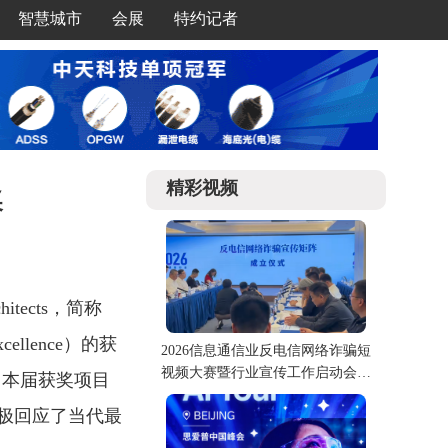
智慧城市
会展
特约记者
精彩视频
奖
hitects，简称
xcellence）的获
2026信息通信业反电信网络诈骗短
视频大赛暨行业宣传工作启动会在
。本届获奖项目
北京举行
极回应了当代最