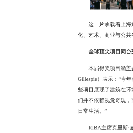
这一片承载着上海
化、艺术、商业与公共
全球
顶
尖
项
目同台
本届得奖项目涵盖多
Gillespie）表
些项目展现了建筑在环
们并不依赖视觉奇观，
日常生活。”
RIBA主席克里斯·威