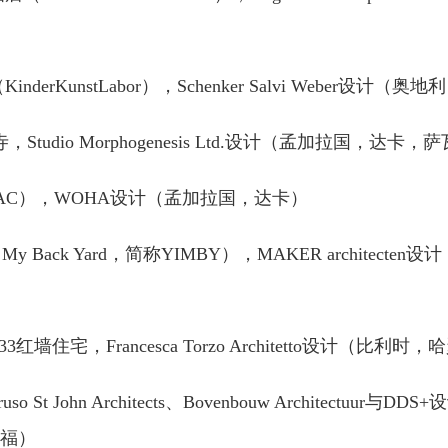
nderKunstLabor），Schenker Salvi Weber设计
清真寺，Studio Morphogenesis Ltd.设计（孟加拉国，达卡
RAC），WOHA设计（孟加拉国，达卡）
n My Back Yard，简称YIMBY），MAKER architect
红墙住宅，Francesca Torzo Architetto设计（比利时
Caruso St John Architects、Bovenbouw Architectuu
特福）