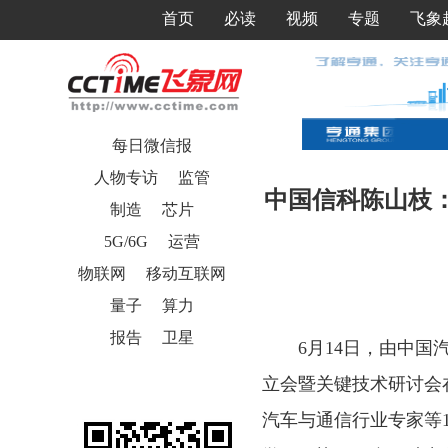
首页
必读
视频
专题
飞象
每日微信报
人物专访
监管
中国信科陈山枝：
制造
芯片
5G/6G
运营
物联网
移动互联网
量子
算力
报告
卫星
6月14日，由中
立会暨关键技术研讨会
汽车与通信行业专家等