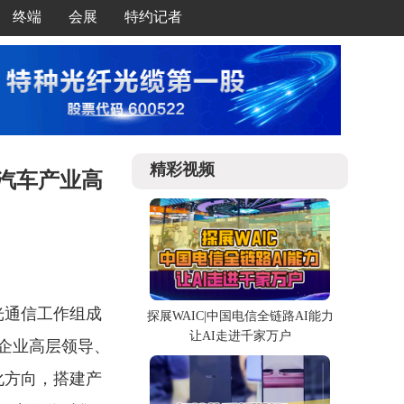
终端
会展
特约记者
精彩视频
能汽车产业高
光通信工作组成
探展WAIC|中国电信全链路AI能力
让AI走进千家万户
企业高层领导、
化方向，搭建产