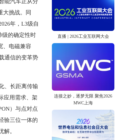
智能汽车正从分
重大挑战。同
26年，L3级自
秒级的确定性时
直播 | 2026工业互联网大会
宽、电磁兼容
载通信的变革势
化、长距离传输
连接之妙，逐梦无限 聚焦2026
际应用需求、架
MWC上海
PON）与点对点
、经验三位一体的
优解。