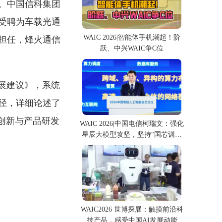
。中国信科集团
受聘为车载光通
WAIC 2026|智能体手机潮起！阶
担任，烽火通信
跃、中兴WAIC争C位
发展建议》，系统
径，详细论述了
术创新与产品研发
WAIC 2026|中国电信柯瑞文：强化
星辰大模型攻坚，坚持“国芯训国
模”
WAIC2026 世博探展：触摸前沿科
技产品，感受中国AI发展动能