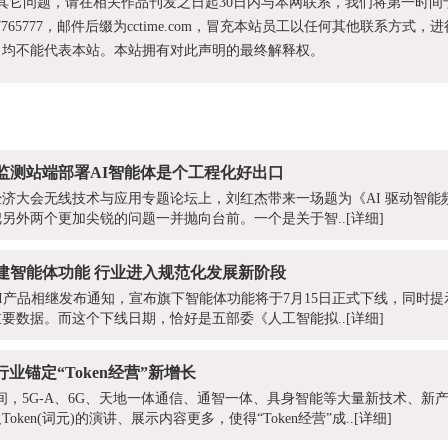
和其它问题，请在相关作品刊发之日起30日内与本网联系，我们将第一时间
87765777，邮件后缀为cctime.com，冒充本站员工以任何其他联系方式，
为，均不能代表本站。本站拥有对此声明的最终解释权。
监测站端部署AI智能体是个工程化好出口
数字经济大会无线技术与应用专题论坛上，刘红杰带来一场题为《AI 驱动智
另外两个更加尖锐的问题一并抛向台前。一个是关于智..
[详细]
建智能体功能 行业进入规范化发展新阶段
AI产品相继发布通知，宣布旗下智能体功能将于7月15日正式下线，同时
要数据。而这个下线日期，恰好是五部委《人工智能拟..
[详细]
行业锚定“Token经营”新增长
期间，5G-A、6G、天地一体通信、通智一体、具身智能等大量新技术、新
ken(词元)的演讲、展示内容更多，使得“Token经营”成..
[详细]