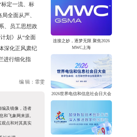
“标定一流、标
格局全面从严、
系、员工思想政
计划》从“全面
连接之妙，逐梦无限 聚焦2026
一体深化正风肃纪
MWC上海
专栏进行细化指
编 辑：霏雯
2026世界电信和信息社会日大会
摘编及镜像，违者
息和飞象网来源。
其观点和对其真实