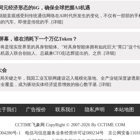
词元经济形态的6G，确保全球把握AI机遇
就能直观感受到传统通信网络在AI时代所发生的变化，不仅有一部部的手
的汽车。即便是传统的手..
[详细]
屏幕，谁在消耗下一个万亿Token？
者，将是现实世界里的具身智能体。”对具身智能体拥有如此巨大“胃口”这个结
机器人联合创始人、总裁兼CTO彭志辉提出的。之所..
[详细]
大会
规划开局关键之年，我国工业互联网建设迈入规模化落地、全产业链深度渗透
类全覆盖，成为驱动实体经济提质增效的核心数字基..
[详细]
关于我们
广告报价
联系我们
隐私声明
本站地图
CCTIME飞象网 CopyRight © 2007-2026 By CCTIME.COM
04280号-1
电信与信息服务业务经营许可证080234号
京公网安备11010