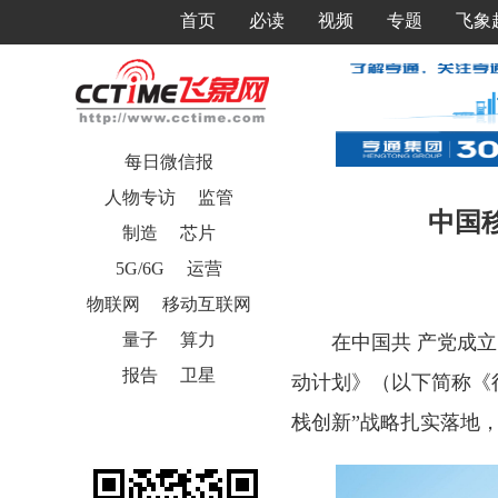
首页
必读
视频
专题
飞象
每日微信报
人物专访
监管
中国移
制造
芯片
5G/6G
运营
物联网
移动互联网
量子
算力
在中国共 产党成立1
报告
卫星
动计划》（以下简称《
栈创新”战略扎实落地