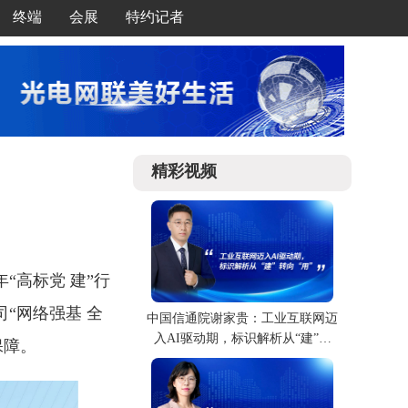
终端
会展
特约记者
精彩视频
年“高标党 建”行
“网络强基 全
中国信通院谢家贵：工业互联网迈
入AI驱动期，标识解析从“建”转
保障。
向“用”