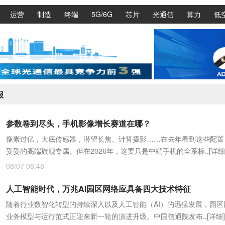
运营
制造
终端
5G/6G
芯片
光通信
算力
低
报
参数卷到尽头，手机影像增长赛道在哪？
像素过亿，大底传感器，潜望长焦、计算摄影……在去年看到这些配置
妥妥的高端旗舰专属。但在2026年，这要只是中端手机的全系标..
[详细
08/07 08:48
人工智能时代，万兆AI园区网络应具备四大技术特征
随着行业数智化转型的持续深入以及人工智能（AI）的迅猛发展，园区
业务模型与运行范式正迎来新一轮的演进升级。中国信通院发布..
[详细]