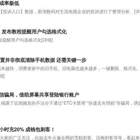
成率极低
诉【投诉入口】数据，新浪数码对主流电视企业的投诉进行了整理分析。
[详
题，发布教程提醒用户勾选格式化
教程提醒用户勾选格式化
[详细]
厂设置并非彻底清除手机数据 还需关键一步
越来越快，消费者家中的旧手机、旧电脑也越来越多，一键删除、格式化
细]
C短信骗局，借助屏幕共享登陆银行账户
上，揭露了近期频发的不法分子通过“ETC卡禁用”“快递丢失理赔”等骗局，诱
时充20% 成钱包刺客！
大家的广泛关注，比如去年火遍全网的雪糕刺客、话梅刺客等等，看起来