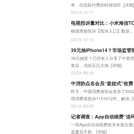
奇，但实际付费的时候却吓..
[详细
03/15 10:17
电视投诉量对比：小米海信TC
根据黑猫投诉【投诉入口】数据，
03/15 10:13
39元抽iPhone14？市场
39元抽奖？已经有人分享了中奖经
奖后，消息石沉大海..
[详细]
02/24 08:18
中消协点名会员“套娃式”收费
昨天，中国消费者协会发布了202
理消费者投诉1151912件，解决..
02/16 09:05
记者调查：App自动续费“连
一些App在自动续费前并未发出
是屡见不鲜。
[详细]