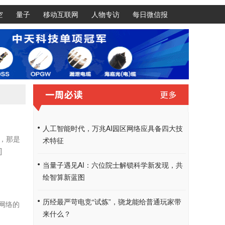
空
量子
移动互联网
人物专访
每日微信报
人工智能时代，万兆AI园区网络应具备四大技
，那是
术特征
]
当量子遇见AI：六位院士解锁科学新发现，共
绘智算新蓝图
历经最严苛电竞“试炼”，骁龙能给普通玩家带
网络的
来什么？