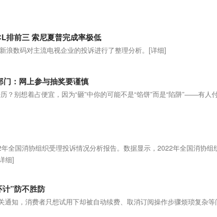
]
L排前三 索尼夏普完成率极低
新浪数码对主流电视企业的投诉进行了整理分析。
[详细]
监管部门：网上参与抽奖要谨慎
历？别想着占便宜，因为“砸”中你的可能不是“馅饼”而是“陷阱”——有人
2年全国消协组织受理投诉情况分析报告。数据显示，2022年全国消协组
[详细]
环计”防不胜防
相关通知，消费者只想试用下却被自动续费、取消订阅操作步骤烦琐复杂等