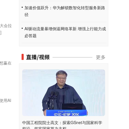
加速价值跃升：华为解锁数智化转型服务新路
径
合大会拉
AI驱动流量暴增倒逼网络革新 增强上行能力成
]
必答题
想赢在
用AI
中国工程院院士高文：探索GSnet与国家科学
前沿，筑牢国家算力主权