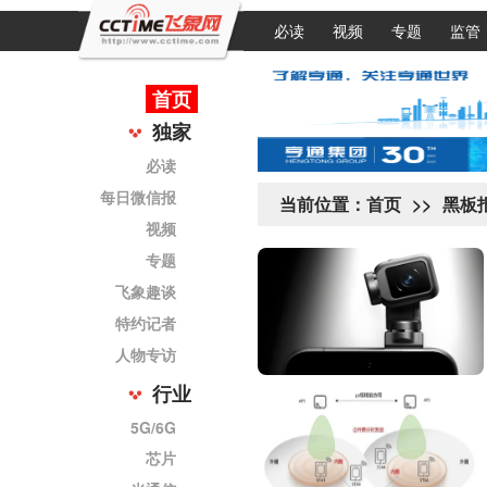
必读
视频
专题
监管
首页
独家
必读
每日微信报
当前位置：
首页
>>
黑板
视频
专题
飞象趣谈
特约记者
人物专访
行业
5G/6G
芯片