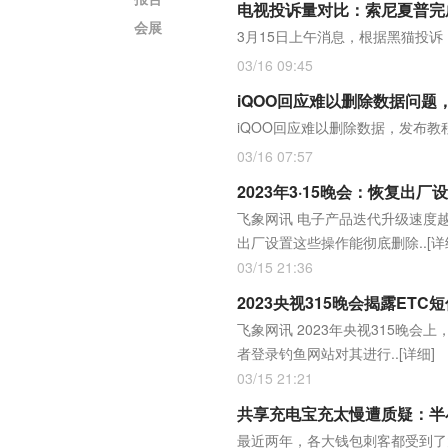
电视投诉量对比：索尼夏普完
会展
3月15日上午消息，根据黑猫投
03/16 09:45
iQOO回应难以删除数据问
iQOO回应难以删除数据，发布
03/16 07:57
2023年3·15晚会：恢复出
飞象网讯 电子产品迭代升级速度
出厂设置这些操作能彻底删除..
[详
03/15 21:36
2023央视315晚会揭露ET
飞象网讯 2023年央视315晚会
者登录钓鱼网站对其进行..
[详细]
03/15 21:21
共享充电宝充太慢遭质疑：半小
最近两年，各大钱包刺客都受到了