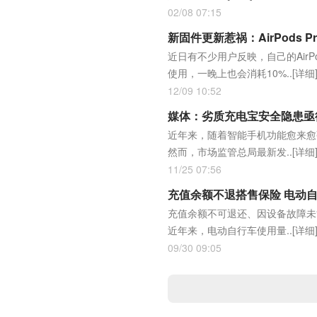
02/08 07:15
新固件更新惹祸：AirPods 
近日有不少用户反映，自己的AirPo
使用，一晚上也会消耗10%..
[详细
12/09 10:52
媒体：劣质充电宝安全隐患亟
近年来，随着智能手机功能愈来愈
然而，市场监管总局最新发..
[详细
11/25 07:56
充值余额不退搭售保险 电动
充值余额不可退还、因设备故障未
近年来，电动自行车使用量..
[详细
09/30 09:05