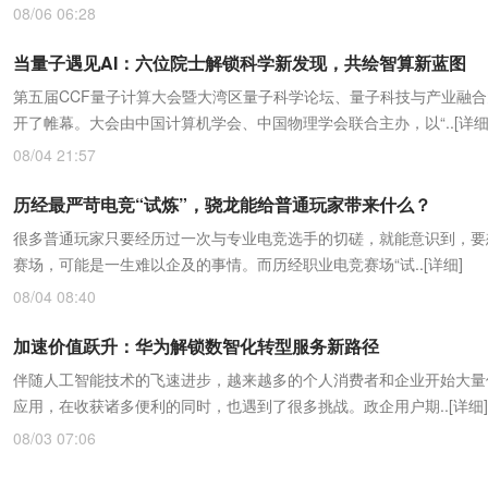
08/06 06:28
当量子遇见AI：六位院士解锁科学新发现，共绘智算新蓝图
第五届CCF量子计算大会暨大湾区量子科学论坛、量子科技与产业融
开了帷幕。大会由中国计算机学会、中国物理学会联合主办，以“..
[详细
08/04 21:57
历经最严苛电竞“试炼”，骁龙能给普通玩家带来什么？
很多普通玩家只要经历过一次与专业电竞选手的切磋，就能意识到，要
赛场，可能是一生难以企及的事情。而历经职业电竞赛场“试..
[详细]
08/04 08:40
加速价值跃升：华为解锁数智化转型服务新路径
伴随人工智能技术的飞速进步，越来越多的个人消费者和企业开始大量使
应用，在收获诸多便利的同时，也遇到了很多挑战。政企用户期..
[详细]
08/03 07:06