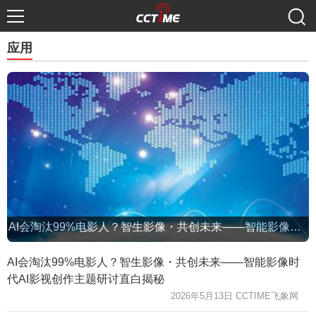
应用
AI会淘汰99%电影人？智生影像・共创未来——智能影像时代AI影视创作主题研讨直白揭秘
AI会淘汰99%电影人？智生影像・共创未来——智能影像时
代AI影视创作主题研讨直白揭秘
2026年5月13日 CCTIME飞象网