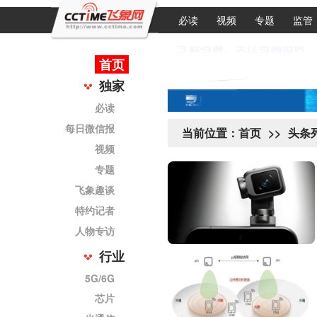
必读
视频
专题
监管
首页
独家
必读
每日微信报
当前位置：
首页
>>
头条
视频
专题
飞象趣谈
特约记者
人物专访
行业
5G/6G
芯片