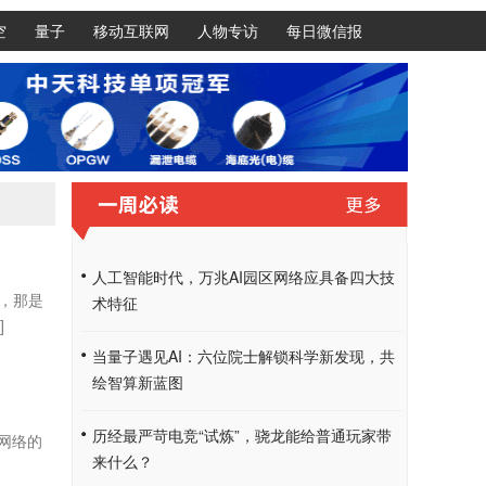
空
量子
移动互联网
人物专访
每日微信报
人工智能时代，万兆AI园区网络应具备四大技
，那是
术特征
]
当量子遇见AI：六位院士解锁科学新发现，共
绘智算新蓝图
历经最严苛电竞“试炼”，骁龙能给普通玩家带
网络的
来什么？