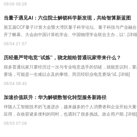
08/06 06:28
当量子遇见AI：六位院士解锁科学新发现，共绘智算新蓝图
第五届CCF量子计算大会暨大湾区量子科学论坛、量子科技与产业融
开了帷幕。大会由中国计算机学会、中国物理学会联合主办，以“..
[详细
08/04 21:57
历经最严苛电竞“试炼”，骁龙能给普通玩家带来什么？
很多普通玩家只要经历过一次与专业电竞选手的切磋，就能意识到，要
赛场，可能是一生难以企及的事情。而历经职业电竞赛场“试..
[详细]
08/04 08:40
加速价值跃升：华为解锁数智化转型服务新路径
伴随人工智能技术的飞速进步，越来越多的个人消费者和企业开始大量使
应用，在收获诸多便利的同时，也遇到了很多挑战。政企用户期..
[详细]
08/03 07:06