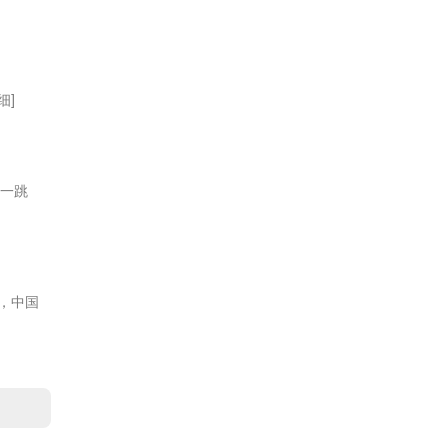
细]
：一跳
)，中国