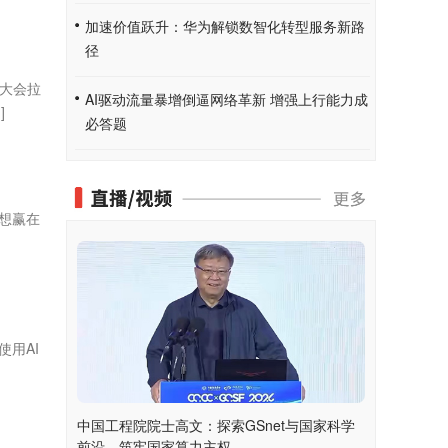
加速价值跃升：华为解锁数智化转型服务新路
径
合大会拉
AI驱动流量暴增倒逼网络革新 增强上行能力成
]
必答题
想赢在
用AI
中国工程院院士高文：探索GSnet与国家科学
前沿，筑牢国家算力主权