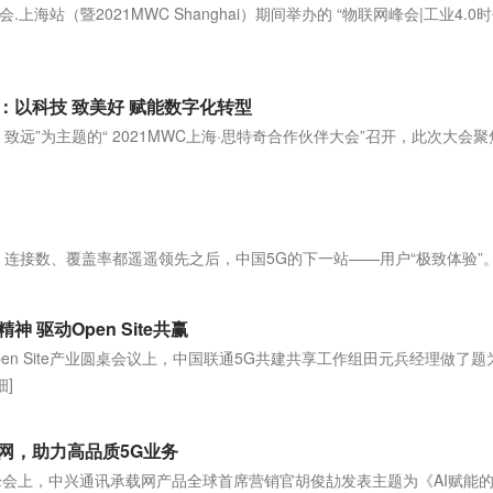
.上海站（暨2021MWC Shanghai）期间举办的 “物联网峰会|工业4.0
]
展：以科技 致美好 赋能数字化转型
行、致远”为主题的“ 2021MWC上海·思特奇合作伙伴大会”召开，此次大会
？
、连接数、覆盖率都遥遥领先之后，中国5G的下一站——用户“极致体验”
驱动Open Site共赢
Open Site产业圆桌会议上，中国联通5G共建共享工作组田元兵经理做了题
细]
网，助力高品质5G业务
能峰会上，中兴通讯承载网产品全球首席营销官胡俊劼发表主题为《AI赋能