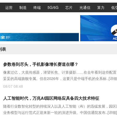
运营
制造
终端
5G/6G
芯片
光通信
算力
低
列表
参数卷到尽头，手机影像增长赛道在哪？
像素过亿，大底传感器，潜望长焦、计算摄影……在去年看到这些配置
妥妥的高端旗舰专属。但在2026年，这要只是中端手机的全系标..
[详细
08/07 08:48
人工智能时代，万兆AI园区网络应具备四大技术特征
随着行业数智化转型的持续深入以及人工智能（AI）的迅猛发展，园区
业务模型与运行范式正迎来新一轮的演进升级。中国信通院发布..
[详细]