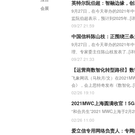
英特尔阮伯超：智融边缘，创
会展
9月27日，在今天举办的202
监阮伯超表示，预计到2025年..
[
09/27 21:59
中国信科陈山枝：正围绕三条主
9月27日，在今天举办的202
理、专家委主任陈山枝发表了..
[详
09/27 21:33
【运营商数智化转型路径】数
飞象网讯（马秋月/文）在2021
会》，会上思特奇发布《数智化..
02/26 19:10
2021MWC上海圆满收官！
“和合共生”2021 MWC上海于2
02/26 11:00
爱立信专用网络负责人：专网