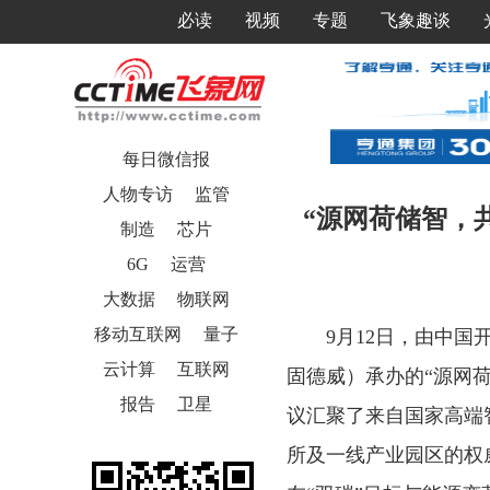
必读
视频
专题
飞象趣谈
每日微信报
人物专访
监管
“源网荷储智，
制造
芯片
6G
运营
大数据
物联网
移动互联网
量子
9月12日，由中
云计算
互联网
固德威）承办的“源网
报告
卫星
议汇聚了来自国家高端
所及一线产业园区的权