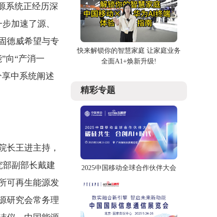
源系统正经历深
一步加速了源、
固德威希望与专
快来解锁你的智慧家庭 让家庭业务
”向“产消一
全面A1+焕新升级!
分享中系统阐述
精彩专题
院长王进主持，
究部副部长戴建
2025中国移动全球合作伙伴大会
所可再生能源发
源研究会常务理