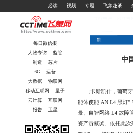
必读
视频
专题
飞象趣谈
每日微信报
人物专访
监管
中
制造
芯片
6G
运营
大数据
物联网
移动互联网
量子
[卡斯凯什，葡萄牙，
云计算
互联网
能体使能 AN L4 
报告
卫星
景、自智网络 L4 故障管理 
资产贡献奖。依托此次