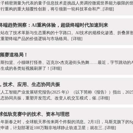
量子精密测量为代表的量子信息技术是挑战人类调控微观世界能力极限的
行重构的重大颠覆性创新，将引领新一轮科技革命和产..
[详细]
年智能终端趋势洞察：AI重构体验，超级终端时代加速到来
行业站在了技术革新与生态重构的十字路口。AI技术的规模化渗透、折叠屏
在重塑终端产品的价值逻辑与市场格局。
[详细]
AI视频赛道格局！
斯扣篮、小猫咪打怪兽、迈克尔•杰克逊街头热舞……最近，字节跳动的A
网，由其生成的各类短视频刷屏了！
[详细]
，技术、应用、生态协同共振
工智能产业发展研究报告(2025 年)》（以下简称《报告》）指出，202
态协同共振，重塑开发范式、改变人机交互模式，催..
[详细]
球低轨竞赛中的技术、资本与理想
马年新春之时，全球航天界传来两个炸裂的消息。2月1日，马斯克旗下的Sp
申请，计划部署近100万颗非地球静止轨道卫星；就在三..
[详细]