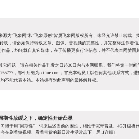
明来源为“飞象网”和“飞象原创”皆属飞象网版权所有，未经允许禁止转载、
转载，请必须保持转载文章、图像、音视频的完整性，并完整标注作者信
XX”的作品，均转载自其它媒体，在于传播更多行业信息，并不代表本网赞同
和其它问题，请在相关作品刊发之日起30日内与本网联系，我们将第一时间
87765777，邮件后缀为cctime.com，冒充本站员工以任何其他联系方式，
为，均不能代表本站。本站拥有对此声明的最终解释权。
：周期性放缓之下，确定性开始凸显
商们习惯于用“周期性”一词来描述当前的困难，相比于宽带普及、4G升级换
今在刷着短视频、看着带货的新日常生活常态下，尽..
[详细]