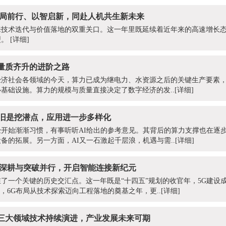
：破局前行、以智启新，同赴人机共生新未来
迎来技术迭代与价值落地的双重关口。这一年里既延续着近年来的高速增长
型。
[详细]
：量质齐升的进阶之路
经济社会各领域的今天，算力已成为继电力、水资源之后的关键生产要素
基础设施。算力的规模与质量直接决定了数字经济的发..
[详细]
I依旧是挖潜点，应用进一步多样化
已经开始渐渐习惯，有事听听AI给出的参考意见。其背后的算力支撑也在逐
备的拓展。另一方面，AI又一石激起千层浪，机遇与需..
[详细]
到6G：深耕与突破并行，开启智能连接新纪元
站在了一个关键的历史交汇点。这一年既是“十四五”规划的收官年，5G建设
，6G布局从技术探索迈向工程落地的奠基之年，更..
[详细]
：三大领域技术持续演进，产业发展未来可期