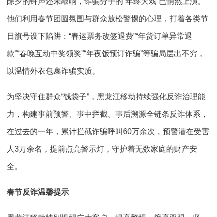
除夕的钟声还未敲响，诈骗分子的“年终大戏”已悄然上演。
他们利用春节团圆氛围与群众放松警惕的心理，打着各类节
日旗号设下陷阱：“春运票务改签退费”“年货订单异常退
款”“春晚互动中奖领奖”“年夜饭预订诈骗”等骗局层出不穷，
以温情外衣包裹诈骗实质。
为坚决守住群众“钱袋子”，黑龙江移动持续强化反诈治理能
力，构建事前预警、事中拦截、事后溯源全链条反诈体系，
在过去的一年，累计拦截诈骗呼叫60万余次，预警潜在受害
人3万余名，提前点亮警示灯，守护着无数家庭的财产安
全。
春节反诈温馨提示