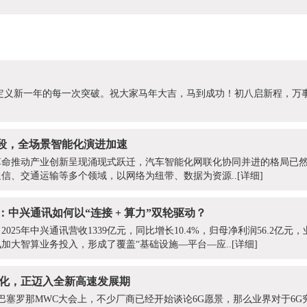
势，定义新一年的每一次突破。祝大家马年大吉，马到成功！初八启新程，万
段，全场景智能化演进加速
革命推动产业创新呈现涌现式跃迁，汽车智能化网联化协同并进的格局已
信、交通运输等多个领域，以网络为纽带、数据为资源..
[详细]
：中兴通讯如何以“连接 + 算力”双轮驱动？
025年中兴通讯营收1339亿元，同比增长10.4%，归母净利润56.2亿元
加大智算业务投入，形成了覆盖“基础设施—平台—应..
[详细]
体化，正迈入全新高速发展期
牙巴塞罗那MWC大会上，不少厂商已经开始谈论6G愿景，那么业界对于6G