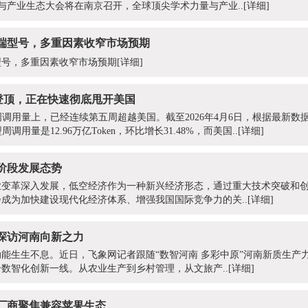
G技术与产业生态大会将在南京召开，全球顶尖学术力量与产业..
[详细]
端型号，多重因素收窄市场预期
型号，多重因素收窄市场预期
[详细]
球登顶，正在快速彻底甩开美国
调用量上，已经连续第五周超越美国。截至2026年4月6日，根据最新数据，
用量是12.96万亿Token，环比增长31.48%，而美国..
[详细]
阶段发展态势
业变革深入发展，低空经济作为一种新兴经济形态，通过重大技术突破和
成为加快建设现代化经济体系、增强我国国际竞争力的关..
[详细]
探访河南向新之力
能生生不息。近日，飞象网记者跟随“数智河南 多彩中原”河南新质生产
数智化创新一线。从农业生产到乡村管理，从文旅产..
[详细]
厂商聚焦兼容苹果生态