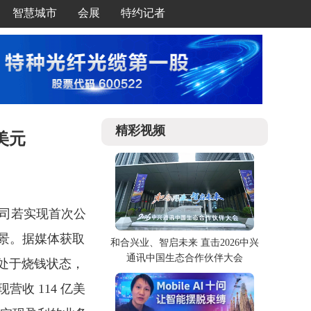
智慧城市
会展
特约记者
精彩视频
美元
公司若实现首次公
景。据媒体获取
和合兴业、智启未来 直击2026中兴
通讯中国生态合作伙伴大会
均处于烧钱状态，
收 114 亿美