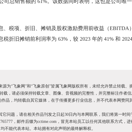
占公司总销售额的 61%。该数据同时表明，这也是公司唯
、税项、折旧、摊销及股权激励费用前收益（EBITDA）为
旧摊销前利润率为 63%，较 2023 年的 41% 和 2024
明来源为“飞象网”和“飞象原创”皆属飞象网版权所有，未经允许禁止转载、
转载，请必须保持转载文章、图像、音视频的完整性，并完整标注作者信
XX”的作品，均转载自其它媒体，在于传播更多行业信息，并不代表本网赞同
和其它问题，请在相关作品刊发之日起30日内与本网联系，我们将第一时间
87765777，邮件后缀为cctime.com，冒充本站员工以任何其他联系方式，
为，均不能代表本站。本站拥有对此声明的最终解释权。