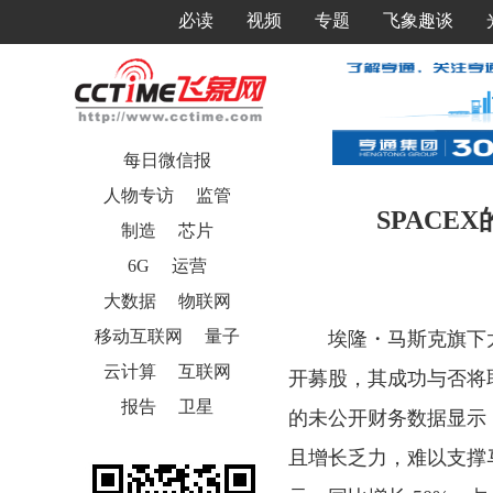
必读
视频
专题
飞象趣谈
每日微信报
人物专访
监管
SPACE
制造
芯片
6G
运营
大数据
物联网
移动互联网
量子
埃隆・马斯克旗下
云计算
互联网
开募股，其成功与否将
报告
卫星
的未公开财务数据显示，
且增长乏力，难以支撑马