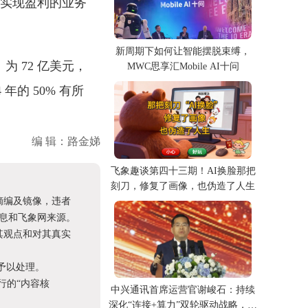
一实现盈利的业务
新周期下如何让智能摆脱束缚，
 72 亿美元，
MWC思享汇Mobile AI十问
 年的 50% 有所
编 辑：路金娣
飞象趣谈第四十三期！AI换脸那把
刻刀，修复了画像，也伪造了人生
摘编及镜像，违者
息和飞象网来源。
其观点和对其真实
予以处理。
进行的“内容核
中兴通讯首席运营官谢峻石：持续
深化“连接+算力”双轮驱动战略，携