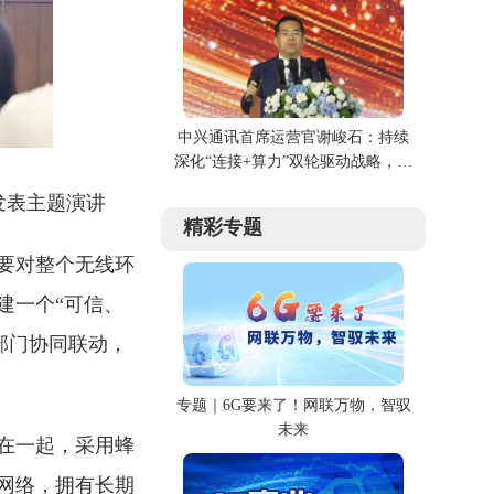
中兴通讯首席运营官谢峻石：持续
深化“连接+算力”双轮驱动战略，携
手伙伴共创价值
发表主题演讲
精彩专题
要对整个无线环
建一个“可信、
部门协同联动，
专题｜6G要来了！网联万物，智驭
未来
在一起，采用蜂
网络，拥有长期