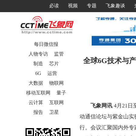
必读
视频
专题
飞象趣谈
每日微信报
人物专访
监管
全球6G技术与产
制造
芯片
6G
运营
大数据
物联网
移动互联网
量子
云计算
互联网
飞象网讯
4月21
报告
卫星
动通信论坛与紫金山实
行。会议汇聚国内外专