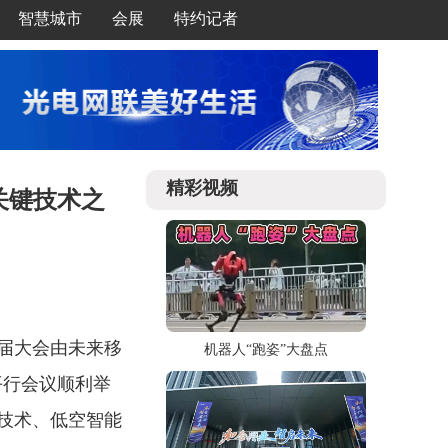
智慧城市
会展
特约记者
精彩视频
关键技术之
本届大会由未来移
机器人“跑姿”大盘点
平行会议顺利举
技术、低空智能