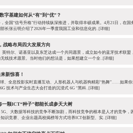
国数字基建如何从“有”到“优”？
，全国“信号升格”行动持续纵深推进，并取得丰硕成果。4月21日，在国
长张云明介绍了2026年一季度我国工业和信息化的..
[详细]
牙，战略布局四大发展方向
IBM、英特尔、诺基亚以及东芝达成一个共同愿景，成立如今的蓝牙技术联
无线技术愿景。当时他们的想法是，如果想建立一个全..
[详细]
未来新惊喜！
扑球、全息投影实时直播互动、人形机器人与机器狗精彩“热舞”……如果你
 6G 技术与产业生态大会打造的沉浸式 6G “黑科..
[详细]
每一颗ICT“种子”都能长成参天大树
、5G、大数据等科技的竞争不断加剧，而科技竞争的根本是人才的竞争，
知识竞赛、企业出题高校揭榜等方式培养ICT创新型、实..
[详细]