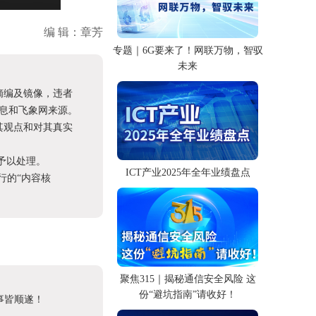
编 辑：章芳
专题｜6G要来了！网联万物，智驭
未来
摘编及镜像，违者
息和飞象网来源。
其观点和对其真实
予以处理。
ICT产业2025年全年业绩盘点
进行的“内容核
聚焦315｜揭秘通信安全风险 这
份“避坑指南”请收好！
事皆顺遂！