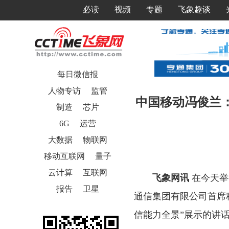
必读
视频
专题
飞象趣谈
每日微信报
人物专访
监管
中国移动冯俊兰
制造
芯片
6G
运营
大数据
物联网
移动互联网
量子
云计算
互联网
飞象网讯
在今天举
报告
卫星
通信集团有限公司首席
信能力全景”展示的讲