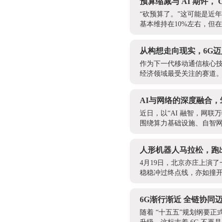
预算缩减与 AI 期许，
“砍预算了。”这可能是近年
基本维持在10%左右，但在2
从构想走向现实，6G
作为下一代移动通信核心技
经济领域最受关注的赛道。
AI与网络的深度融合
近日，以“AI 融智，网联
围绕算力基础设施、自智网
人形机器人马拉松，跑
4月19日，北京亦庄上演
稳稳冲过终点线，亦如撞开
6G渐行渐近 全链协同
随着 “十五五”规划纲要