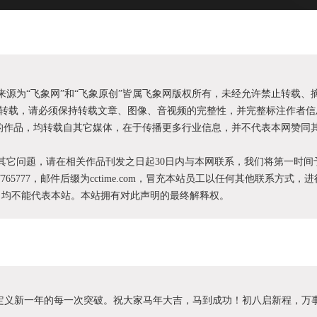
明来源为“飞象网”和“飞象原创”皆属飞象网版权所有，未经允许禁止转载、
转载，请必须保持转载文章、图像、音视频的完整性，并完整标注作者信
XX”的作品，均转载自其它媒体，在于传播更多行业信息，并不代表本网赞同
和其它问题，请在相关作品刊发之日起30日内与本网联系，我们将第一时间
87765777，邮件后缀为cctime.com，冒充本站员工以任何其他联系方式，
为，均不能代表本站。本站拥有对此声明的最终解释权。
势，定义新一年的每一次突破。祝大家马年大吉，马到成功！初八启新程，万