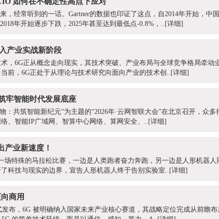
 CIO 如何在不确定性高点下应对
来，经常听到的一话。Gartner的数据也印证了这点，自2014年开始，中
018年开始逐步下跌，2025年甚至达到最低点-0.8%，..
[详细]
迈入产业实战新阶段
术，6G正从概念走向现实，其技术突破、产业布局与全球竞争格局牵动
当前，6G正处于从理论与技术研究向面向产业的技术创..
[详细]
，筑牢智能时代发展底座
万物：共筑智能新纪元”为主题的“2026年·云网智联大会”在北京召开，众
络、智能IP广域网、智算中心网络、算网安全、..
[详细]
出产业新速度！
了一场特殊的马拉松比赛，一边是人类跑者奋力奔跑，另一边是人形机器人
了科技与现实的边界，宣告人形机器人终于告别实验室..
[详细]
迈向商用
正式发布，6G 被明确纳入国家未来产业核心赛道，其战略定位完成从前瞻