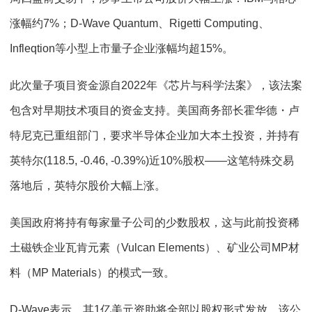
涨幅约7%；D-Wave Quantum、Rigetti Computing、
Infleqtion等小型上市量子企业涨幅均超15%。
此次量子项目资金源自2022年《芯片与科学法案》，该法案
包含对早期技术项目的资金支持。美国商务部长霍华德・卢
特尼克已重组部门，要求半导体企业加大本土投资，并持有
英特尔(118.5, -0.46, -0.39%)近10%股权——这笔特殊交易
落地后，英特尔股价大幅上涨。
美国政府将持有每家量子公司的少数股权，这与此前投资稀
土磁铁企业瓦肯元素（Vulcan Elements）、矿业公司MP材
料（MP Materials）的模式一致。
D-Wave表示，其1亿美元资助将全部以股权形式发放，该公