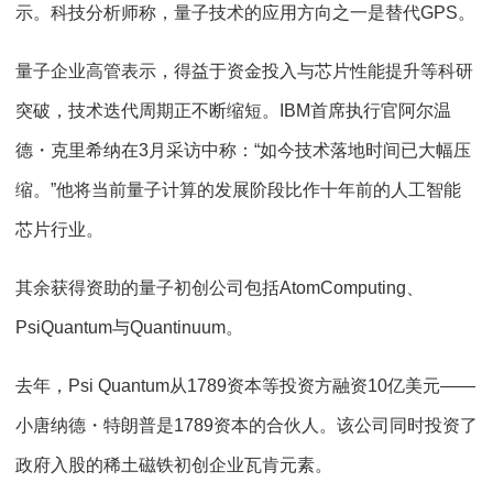
示。科技分析师称，量子技术的应用方向之一是替代GPS。
量子企业高管表示，得益于资金投入与芯片性能提升等科研
突破，技术迭代周期正不断缩短。IBM首席执行官阿尔温
德・克里希纳在3月采访中称：“如今技术落地时间已大幅压
缩。”他将当前量子计算的发展阶段比作十年前的人工智能
芯片行业。
其余获得资助的量子初创公司包括AtomComputing、
PsiQuantum与Quantinuum。
去年，Psi Quantum从1789资本等投资方融资10亿美元——
小唐纳德・特朗普是1789资本的合伙人。该公司同时投资了
政府入股的稀土磁铁初创企业瓦肯元素。