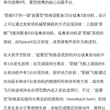
替代猎鹰9号、重型猎鹰的核心运载平台。
“星舰V3”的一级“超重型”助推器配备33台猛禽3发动机，设计
上可以通过发射塔机械臂捕获的方式实现回收；上面级“星
舰”飞船则配备6台猛禽发动机。猛禽发动机是“星舰”系统的
基础，由SpaceX自主研发，使用液氧甲烷作为推进剂。
在火箭升空阶段，“超重型”助推器底部的33台猛禽发动机中
有1台发生故障；在完成级间分离后，“星舰”飞船上面级的6
台发动机中有1台出现失效。面对动力折损，“星舰”飞船通过
自动延长剩余5台发动机的燃烧时间来弥补推力差，成功将
飞行轨迹维持在合理范围内进入亚轨道滑行。不过，“超重
型”助推器在级间分离后的回推制动（boostback burn）阶段
又发生多台引擎相继失效，未能完成预定回推动作，最终以