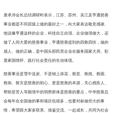
唐承沛会长总结调研时表示，江苏、苏州、吴江及亨通慈善
事业都是不同层级上做的最好之一，向大家表达敬意感谢。
他说像亨通这样的企业，科技自立自强、企业做强做大，还
做了人间大爱的慈善事业，亨通慈善提到的四救四扶，做的
感人、做的正确，是中国头部民营企业在服务国家大局、彰
显家国情怀、践行社会责任的生动体现。
慈善事业是雪中送炭、不是锦上添花，救贫、救残、救困、
救病、救灾是慈善的初心、更是慈善的本源，关心残疾人、
帮助贫苦人等困境中的弱势群体是慈善的重点，中华慈善总
会每年在全国做的事和项目也很多，也要对标做些大的事
情，希望跟大家多联系、借鉴交流、一起成长，共同为社会