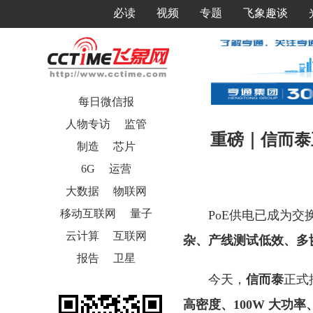
必读
视频
专题
飞象趣谈
每日微信报
人物专访
监管
重磅｜信而泰正
制造
芯片
6G
运营
大数据
物联网
移动互联网
量子
PoE供电已成为交
云计算
互联网
杂、产线测试低效、多
报告
卫星
今天，
信而泰
正式
高密度、
100W
大功率