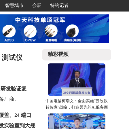
智慧城市
会展
特约记者
精彩视频
）测试仪
但
研发验证复
备厂商。
中国电信柯瑞文：全面实施“云改数
转智惠”战略，打造领先的AI服务商
覆盖、
24
端口
发实验室到大规