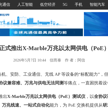
光通信
人工智能
低空经济
5G
手机
智能汽车
式推出X-Marble万兆以太网供电（PoE
2026年5月7日 10:44
信而泰
作 者：阿信
换机、安防、工业通信、无线 AP 等设备的“标配能力”，
协议兼容难、万兆与供电无法同测
等痛点，一直困扰着设
推出
X-Marble
万兆以太网供电（
PoE
）测试仪
，以
全协议
、万兆线速、一站式自动化
能力，为 PoE 交换机提供从
研