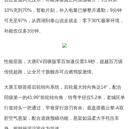
10%充到70%，暂歇片刻，补入电量已够整月通勤；9分钟
可充至97%，从西湖到泰山说走就走；零下30℃极寒环境，
补能也仅多3分钟。
性能层面，大唐EV四驱版零百加速仅需3.9秒，超越百万级
传统超跑，让全尺寸旗舰亦可点燃驾驭激情。
大唐王朝首搭后轮转向系统，后轮最大转向角达14°，配合
同级第一的41.99°前轮转向角，转弯半径仅5.2米，老城区单
行道掉头一把通过，窄巷穿行游刃有余。底盘搭载云辇-A双
腔空气悬架，配合道路预瞄功能，悬架如温柔大手托住车
身，把颠簸泥泞皆化为坦途。