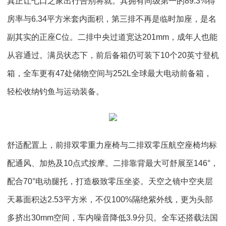
真正让七口之家出行告别将就。其拥有同级第一的89.3%得
房率与6.34平方米套内面积，第三排不再是临时加座，是名
副其实的正座C位。二排中央过道宽达201mm，成年人也能
从容通过。满员状态下，前后备箱仍可装下10个20英寸登机
箱，全车更有47处储物空间与252L全球最大电动前备箱，
轻松收纳钓鱼与运动装备。
舒适配置上，前排双零重力座椅与二排双零压航空座椅均标
配通风、加热及10点式按摩。二排靠背最大可舒展至146°，
配合70°电动腿托，打造极致零压坐姿。天空之镜中空夹层
天幕面积达2.53平方米，不仅100%隔绝紫外线，更为头部
多挤出30mm空间，车内噪音降低3.9分贝。全车还搭载法国