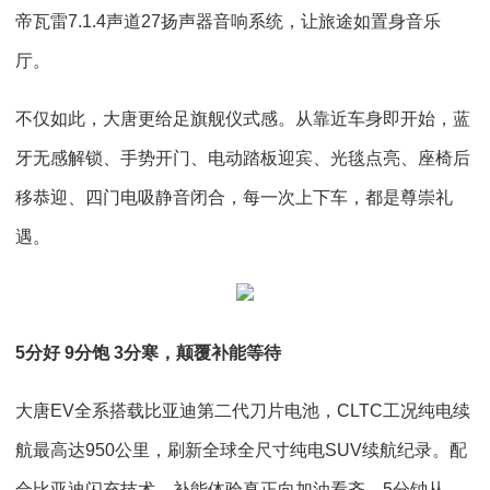
帝瓦雷7.1.4声道27扬声器音响系统，让旅途如置身音乐
厅。
不仅如此，大唐更给足旗舰仪式感。从靠近车身即开始，蓝
牙无感解锁、手势开门、电动踏板迎宾、光毯点亮、座椅后
移恭迎、四门电吸静音闭合，每一次上下车，都是尊崇礼
遇。
5分好 9分饱 3分寒，颠覆补能等待
大唐EV全系搭载比亚迪第二代刀片电池，CLTC工况纯电续
航最高达950公里，刷新全球全尺寸纯电SUV续航纪录。配
合比亚迪闪充技术，补能体验真正向加油看齐，5分钟从