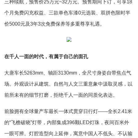
三种续航，预售价25万元~32万元。预售期间下订，可享18
个月免费闪充权益、三款单色车漆0元选装、双拼色限时半
价5000元及3年3次免费保养等多重尊享礼遇。
在千人一面的时代，有属于自己的面孔
大唐车长5263mm、轴距3130mm，全尺寸身姿自带焦点气
场。外观设计从建筑、自然与人文三重意象中汲取灵感，以
前所未有的细节打磨，拒绝千人一面的同质化表达。
前脸拥有全球量产车最长一体式贯穿日行灯——全长2.41米
的“飞檐破晓”灯带，内部集成396颗LED灯珠，夜间百米外
一眼可辨。灯腔造型向上延伸，寓意中国人不低头、不认输