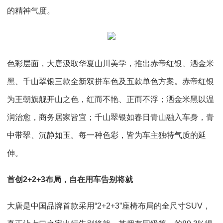
的精神气度。
色彩层面，大唐汲取华夏山川美学，推出赤帝红银、洒金米
黑、千山翠银三款全新双拼车色及五款单色方案。赤帝红银
为王朝旗舰开山之色，红而不艳、正而不浮；洒金米黑以温
润治愈，商务居家皆宜；千山翠银如春日青山融入车身，青
中带翠、沉静如玉。每一种色彩，皆为车主独特气质的延
伸。
首创2+2+3布局，自在用车告别将就
大唐是中国品牌首款采用“2+2+3”座椅布局的全尺寸SUV，