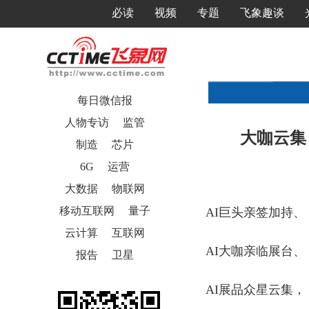
必读
视频
专题
飞象趣谈
每日微信报
人物专访
监管
大咖云集！
制造
芯片
6G
运营
大数据
物联网
移动互联网
量子
AI巨头亲签加持、
云计算
互联网
AI大咖亲临展台、
报告
卫星
AI展品众星云集，